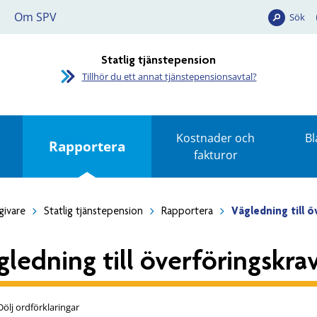
Om SPV
Sök
Statlig tjänstepension
Tillhör du ett annat tjänstepensionsavtal?
Kostnader och
Bl
Rapportera
fakturor
givare
Statlig tjänstepension
Rapportera
Vägledning till ö
gledning till överföringskra
Dölj ordförklaringar