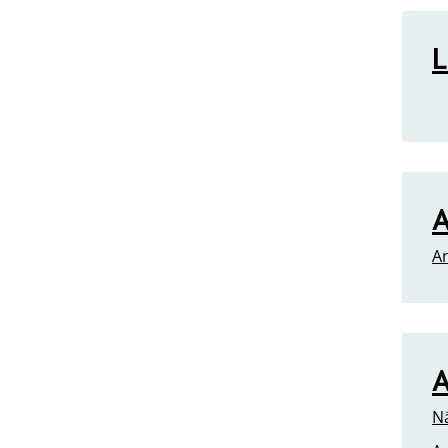
L
A
An
A
Nä