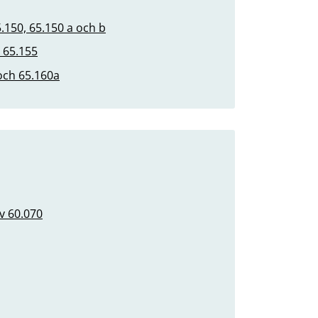
150, 65.150 a och b
 65.155
 och 65.160a
v 60.070