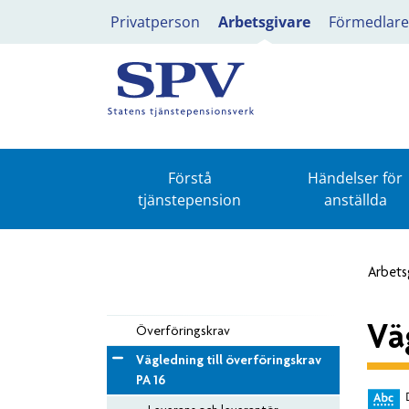
Privatperson
Arbetsgivare
Förmedlare
Förstå
Händelser för
tjänstepension
anställda
Arbets
Vä
Överföringskrav
Vägledning till överföringskrav
PA 16