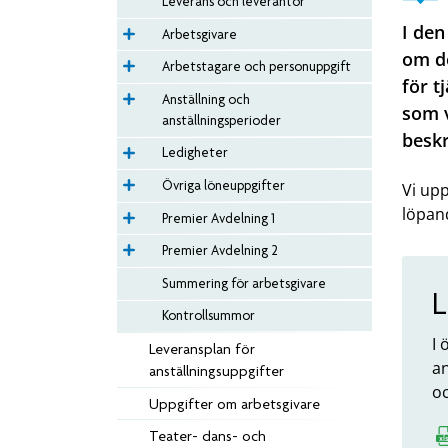
Leverans och leverantör
I den
Arbetsgivare
om de
Arbetstagare och personuppgift
för t
Anställning och
som v
anställningsperioder
beskr
Ledigheter
Övriga löneuppgifter
Vi up
löpan
Premier Avdelning 1
Premier Avdelning 2
Summering för arbetsgivare
L
Kontrollsummor
I 
Leveransplan för
an
anställningsuppgifter
oc
Uppgifter om arbetsgivare
Teater- dans- och