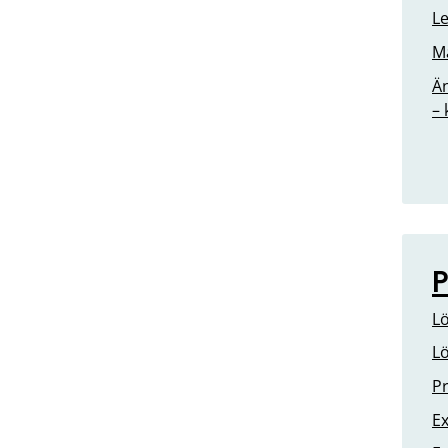
Le
Ma
Än
– 
P
Lö
Lö
Pr
Ex