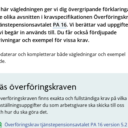
 här vägledningen ger vi dig övergripande förklaring
 olika avsnitten i kravspecifikationen Överföringsk
jänstepensionsavtalet
PA 16
. Vi berättar vad uppgift
i begär in används till. Du får också fördjupade
ivningar och exempel för vissa krav.
pdaterar och kompletterar både vägledningar och exempel
de.
äs överföringskraven
överföringskraven finns exakta och fullständiga krav på vilka
ställningsuppgifter du som arbetsgivare ska skicka till oss
h hur du ska göra det.
Överföringskrav tjänstepensionsavtalet PA 16 version 5.2