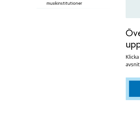
musikinstitutioner
Öve
up
Klicka
avsnit