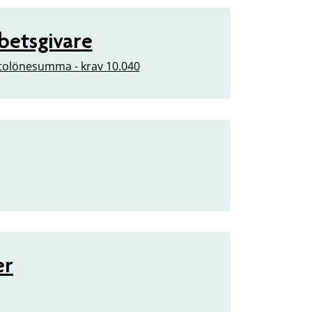
betsgivare
tolönesumma - krav 10.040
er