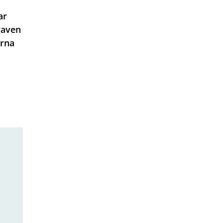
ar
raven
erna