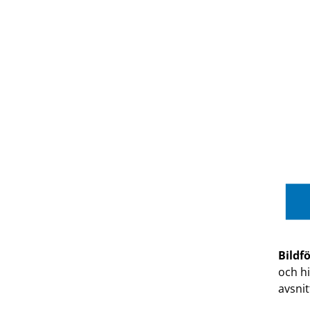
Bildf
och hi
avsni