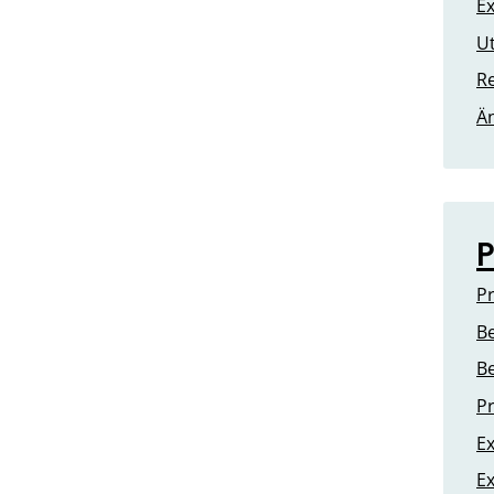
Ex
U
Re
Än
P
Pr
Be
Be
Pr
Ex
E