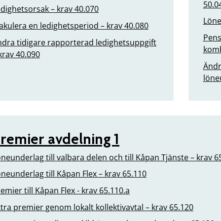
50.0
dighetsorsak – krav 40.070
Löne
kulera en ledighetsperiod – krav 40.080
Pens
dra tidigare rapporterad ledighetsuppgift
komb
krav 40.090
Ändr
löne
remier avdelning 1
neunderlag till valbara delen och till Kåpan Tjänste – krav 
neunderlag till Kåpan Flex – krav 65.110
emier till Kåpan Flex - krav 65.110.a
tra premier genom lokalt kollektivavtal – krav 65.120