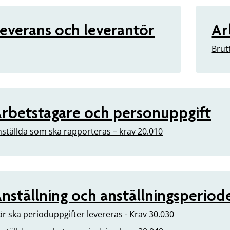
everans och leverantör
Ar
Brut
rbetstagare och personuppgift
ställda som ska rapporteras – krav 20.010
nställning och anställningsperiod
r ska perioduppgifter levereras - Krav 30.030