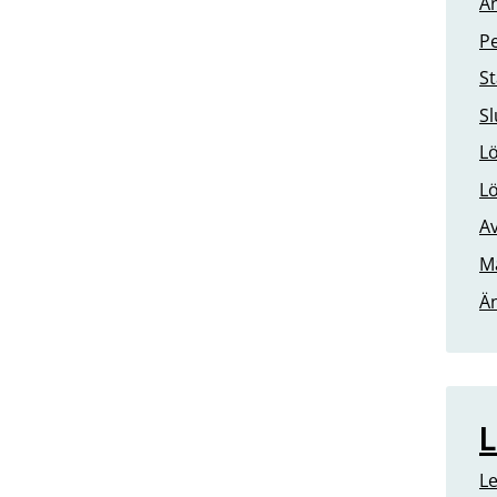
An
Pe
St
Sl
Lö
Lö
Av
Ma
Än
L
Le