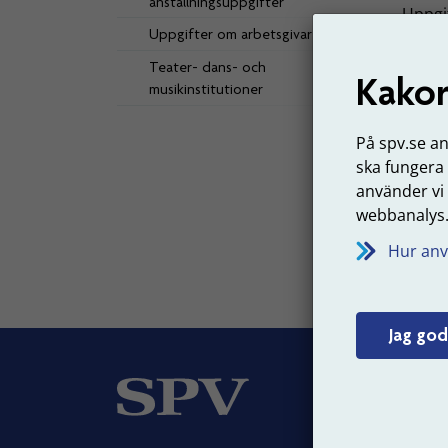
anställningsuppgifter
Uppgif
Uppgifter om arbetsgivare
Vad
Teater- dans- och
Kakor
musikinstitutioner
PSA-p
ersätt
På spv.se a
arbet
ska fungera
använder vi
Senast 
webbanalys
Hur anv
Jag god
Om
Vår v