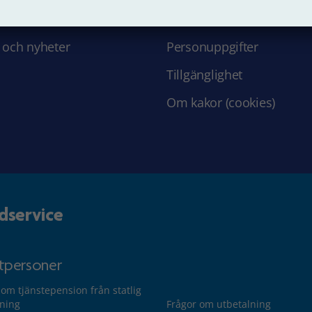
 hos oss
Struktur och innehåll
 och nyheter
Personuppgifter
Tillgänglighet
Om kakor (cookies)
dservice
atpersoner
 om tjänstepension från statlig
lning
Frågor om utbetalning