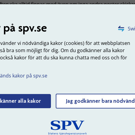
ten ska alltid finnas med även om inga andra poster skicka
 används uppgifterna till?
 på spv.se
Swi
remien finansierar personskadeersättning enligt Avtal om
ning vid personskada (PSA). Den är en procentsats på varje
nvänder vi nödvändiga kakor (cookies) för att webbplatsen
sgivares hela bruttolönesumma.
 så bra som möjligt för dig. Om du godkänner alla kakor
 också kakor för att du ska kunna chatta med oss och för
uppdaterad: 2024-03-27
.
änds kakor på spv.se
Tyck till om sidans innehåll
känner alla kakor
Jag godkänner bara nödvänd
 SPV
Om webbplatsen
erksamhet
Webbkarta