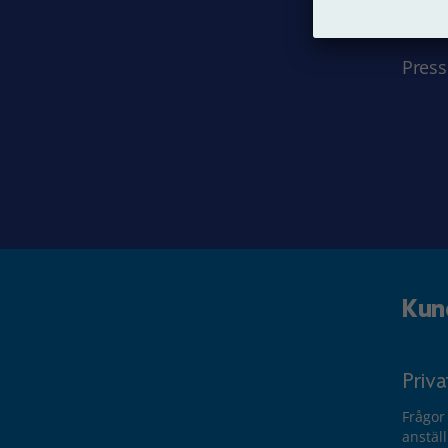
Jobba
Press
Kun
Priv
Frågor
anstäl