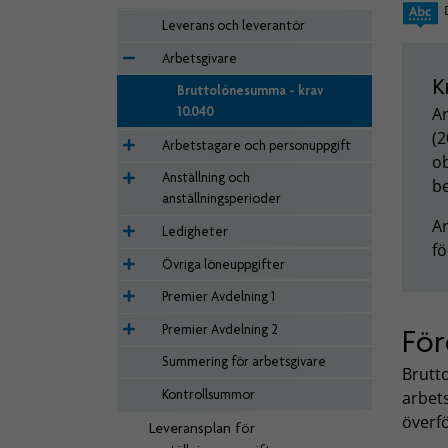
Leverans och leverantör
Arbetsgivare
K
Bruttolönesumma - krav
Ar
10.040
(2
Arbetstagare och personuppgift
ob
Anställning och
be
anställningsperioder
Ar
Ledigheter
f
Övriga löneuppgifter
Premier Avdelning 1
Premier Avdelning 2
För
Summering för arbetsgivare
Brutt
Kontrollsummor
arbets
överf
Leveransplan för