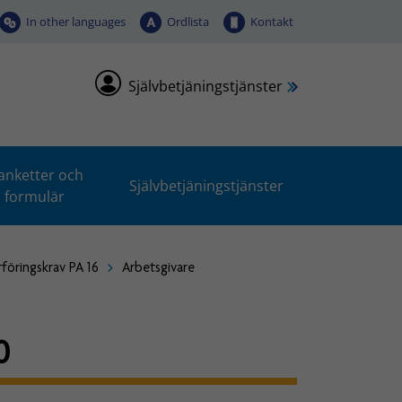
In other languages
Ordlista
Kontakt
Självbetjäningstjänster
anketter och
Självbetjäningstjänster
formulär
rföringskrav PA 16
Arbetsgivare
0