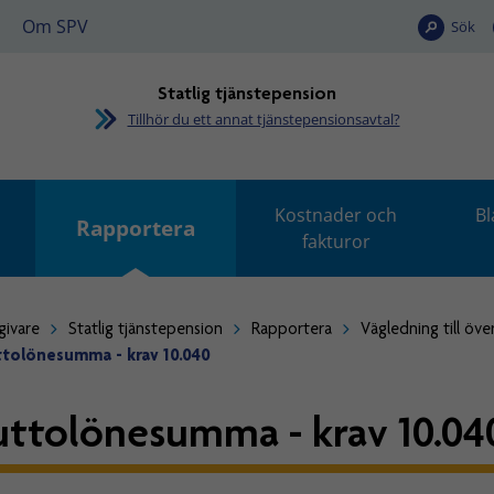
Om SPV
Sök
Statlig tjänstepension
Tillhör du ett annat tjänstepensionsavtal?
Kostnader och
Bl
Rapportera
fakturor
givare
Statlig tjänstepension
Rapportera
Vägledning till öve
ttolönesumma - krav 10.040
uttolönesumma - krav 10.04