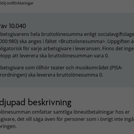
Dölj ordförklaringar
rav 10.040
betsgivarens hela bruttolönesumma enligt socialavgiftslag
000:980) ska anges i fältet <Bruttolonesumma>. Uppgiften ä
ligatorisk för varje arbetsgivare i leveransen. Finns det inge
lopp att leverera ska bruttolönesumman vara 0.
betsgivare som tillhör teater och musikområdet (PISA-
örordningen) ska leverera bruttolönesumma 0.
djupad beskrivning
olönesumman omfattar samtliga löneutbetalningar hos er
givare, det vill säga även för personer som i övrigt inte ingår
öringen.