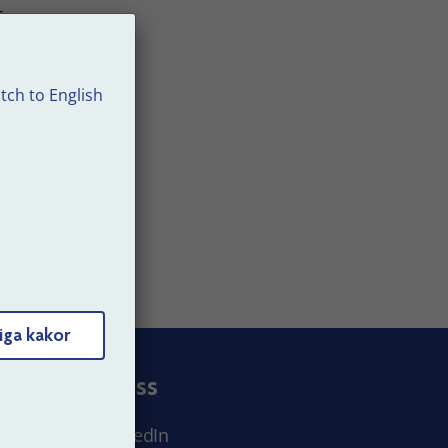
s.
tch to English
iga kakor
Följ oss
LinkedIn