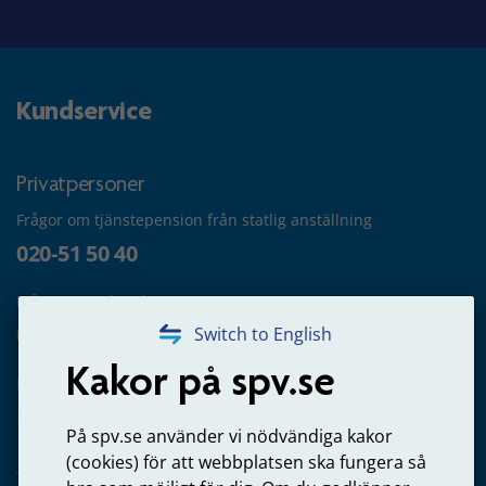
Kundservice
Privatpersoner
Frågor om tjänstepension från statlig anställning
020-51 50 40
Frågor om utbetalning
020-65 00 65
Switch to English
Kakor på spv.se
Kontakta oss
Privatperson – skicka mejl till oss
På spv.se använder vi nödvändiga kakor
(cookies) för att webbplatsen ska fungera så