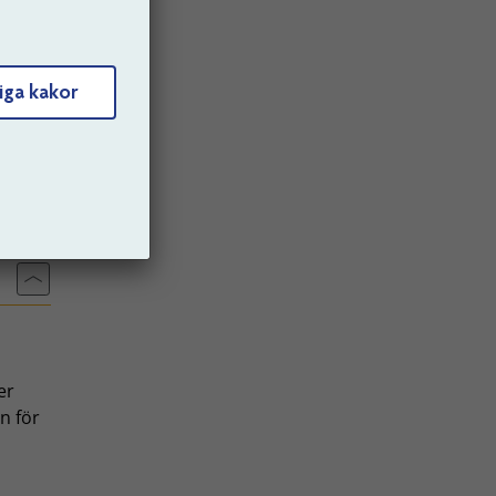
iga kakor
terar
Till toppen av sidan
er
n för