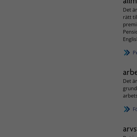
all
Det är
rätt t
premi
Pensi
Englis
P
arbe
Det ä
grund
arbet
F
arvs