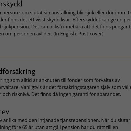
erskydd
person som slutat sin anställning blir sjuk eller dör inom t
r finns det ett visst skydd kvar. Efterskyddet kan ge en pe
ill sjukpension. Det kan också innebära att det finns pengar ti
en om personen avlider. (In English: Post-cover)
dförsäkring
ring som alltid är anknuten till fonder som förvaltas av
rvaltare. Vanligtvis är det försäkringstagaren själv som välj
 och risknivå. Det finns då ingen garanti för sparandet.
rev
v är lika med den intjänade tjänstepensionen. När du slutar
lning före 65 år utan att gå i pension har du rätt till en