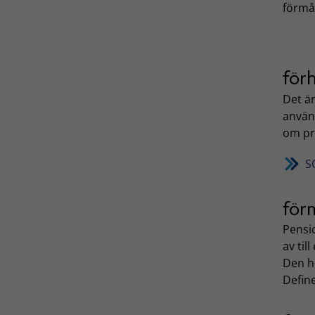
förmån
för
Det är
använd
om pr
S
för
Pensio
av til
Den he
Defin