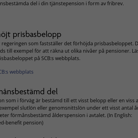
sbestämda del i din tjänstepension i form av fribrev.
höjt prisbasbelopp
 regeringen som fastställer det förhöjda prisbasbeloppet. 
s till exempel för att räkna ut olika nivåer på pensioner. L
isbasbeloppet på SCB:s webbplats.
CB:s webbplats
månsbestämd del
n som i förväg är bestämd till ett visst belopp eller en viss 
l exempel slutlön eller genomsnittslön under ett visst antal å
ter förmånsbestämd ålderspension i avtalet. (In English:
ed-benefit pension)