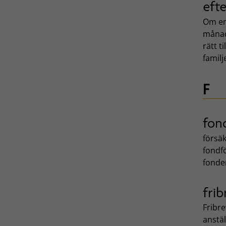
eft
Om en 
månade
rätt t
familj
F
fon
försäk
fondfö
fonder
frib
Fribre
anstäl