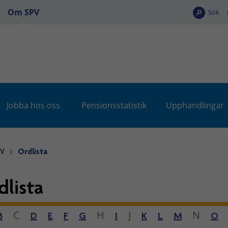
Om SPV
Sök
Jobba hos oss
Pensionsstatistik
Upphandlingar
PV
Ordlista
dlista
C
H
J
N
B
D
E
F
G
I
K
L
M
O