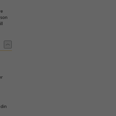
re
rson
ll
Till toppen av sidan
er
 din