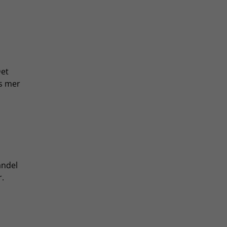
Det
äs mer
andel
r.