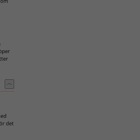
 som
å
löper
tter
Till toppen av sidan
med
ör det