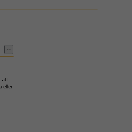
Till toppen av sidan
 att
 eller