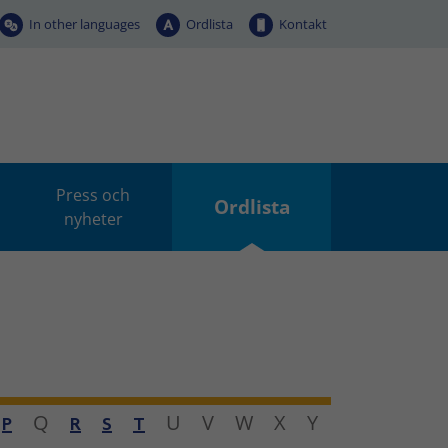
In other languages
Ordlista
Kontakt
Press och
Ordlista
nyheter
Q
U
V
W
X
Y
P
R
S
T