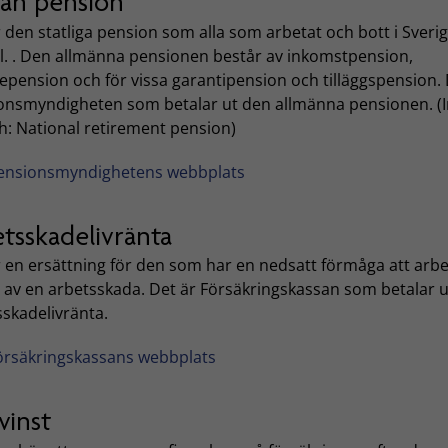
män pension
 den statliga pension som alla som arbetat och bott i Sveri
ill. . Den allmänna pensionen består av inkomstpension,
epension och för vissa garantipension och tilläggspension. 
onsmyndigheten som betalar ut den allmänna pensionen. (I
h: National retirement pension)
ensionsmyndighetens webbplats
tsskadelivränta
r en ersättning för den som har en nedsatt förmåga att arb
 av en arbetsskada. Det är Försäkringskassan som betalar u
sskadelivränta.
örsäkringskassans webbplats
vinst