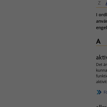
Z
I ord
använ
engel
A
akti
Det ä
kunna 
funkt
aktivi
F