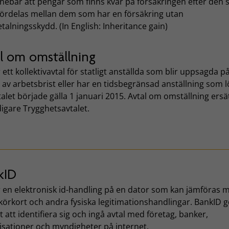
nnebär att pengar som finns kvar på försäkringen efter den
 fördelas mellan dem som har en försäkring utan
talningsskydd. (In English: Inheritance gain)
al om omställning
 ett kollektivavtal för statligt anställda som blir uppsagda p
av arbetsbrist eller har en tidsbegränsad anställning som 
talet började gälla 1 januari 2015. Avtal om omställning ersä
digare Trygghetsavtalet.
kID
r en elektronisk id-handling på en dator som kan jämföras 
körkort och andra fysiska legitimationshandlingar. BankID g
t att identifiera sig och ingå avtal med företag, banker,
isationer och myndigheter på internet.