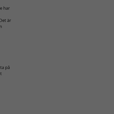
ge har
Det är
n
eta på
t