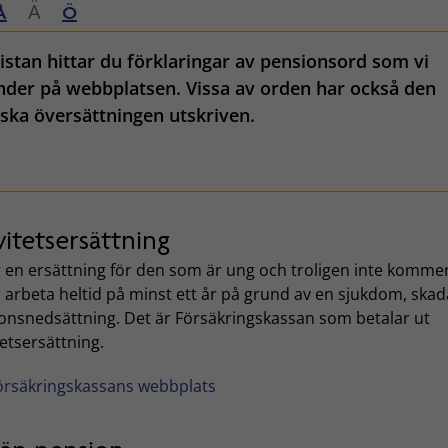
Ä
Å
Ö
listan hittar du förklaringar av pensionsord som vi
der på webbplatsen. Vissa av orden har också den
ska översättningen utskriven.
vitetsersättning
r en ersättning för den som är ung och troligen inte kommer
arbeta heltid på minst ett år på grund av en sjukdom, skada
ionsnedsättning. Det är Försäkringskassan som betalar ut
tetsersättning.
örsäkringskassans webbplats