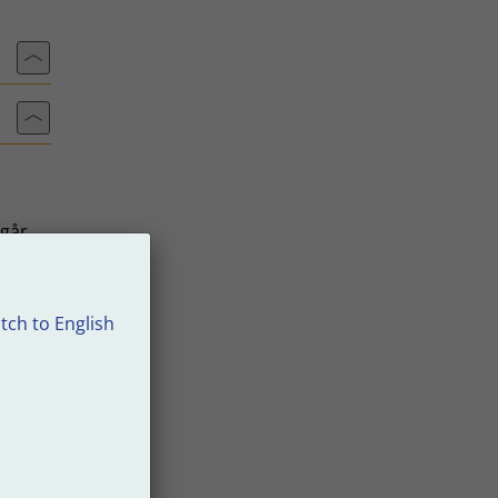
Till toppen av sidan
Till toppen av sidan
 går
ivaren
tch to English
.
elen.
albar.