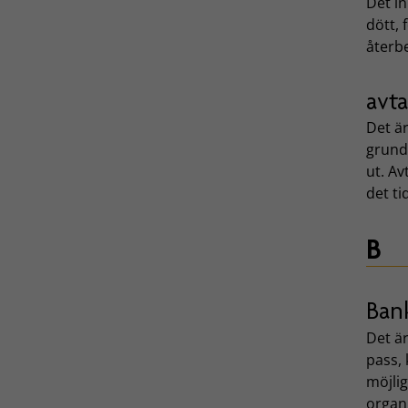
Det i
dött,
återbe
avt
Det är
grund 
ut. Av
det ti
B
Ban
Det ä
pass, 
möjlig
organ