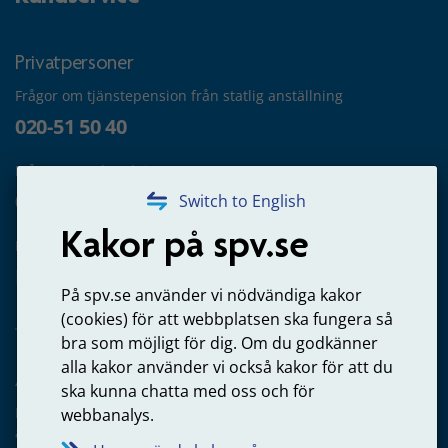
Privatpersoner
Frågor om tjänstepension från statlig anställning
020-51 50 40
Frågor om utbetalning
020-65 00 65
Switch to English
Kakor på spv.se
Kontakta oss
Privatperson – skicka mejl till oss
På spv.se använder vi nödvändiga kakor
(cookies) för att webbplatsen ska fungera så
bra som möjligt för dig. Om du godkänner
alla kakor använder vi också kakor för att du
Arbetsgivare
ska kunna chatta med oss och för
Frågor om administration av tjänstepension från statlig
webbanalys.
anställning