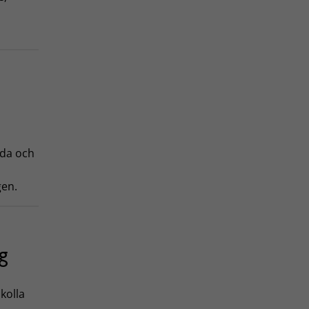
lda och
gen.
g
kolla