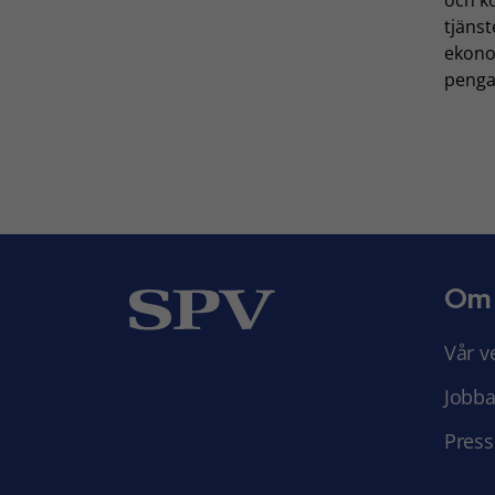
tjänst
ekono
pengar
Om
Vår v
Jobba
Press