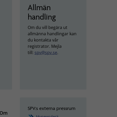
Allmän
handling
Om du vill begära ut
allmänna handlingar kan
du kontakta vår
registrator. Mejla
till:
spv@spv.se
.
SPV:s externa pressrum
. Om
Mynewsdesk