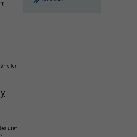
rt
år eller
ny
Beslutet
e,