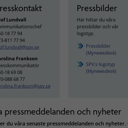
resskontakt
Pressbilder
lof Lundvall
Här hittar du våra
ommunikationschef
pressbilder och vår
0-18 77 94
logotyp.
3-811 77 94
Pressbilder
of.lundvall@spv.se
(Mynewsdesk)
arolina Frankson
SPV:s logotyp
resskommunikatör
(Mynewsdesk)
0-18 69 08
0-088 68 77
arolina.frankson@spv.se
a pressmeddelanden och nyheter
ser du våra senaste pressmeddelanden och nyheter