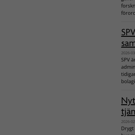
forskn
föror
SPV
sam
2026-03
SPV är
admini
tidiga
bolagi
Nyt
tjä
2026-02
Drygt