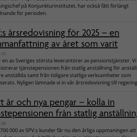
ingschef på Konjunkturinstitutet, har också fått förlängt
dnande för perioden.
:s årsredovisning för 2025 – en
manfattning av året som varit
-13
 en av Sveriges största leverantörer av pensionstjänster. Vi
strerar tjänstepensionen från statlig anställning för anstäl
re anställda samt från tidigare statliga verksamheter som
serats. Nyligen lämnade vi in vår årsredovisning till regerin
t år och nya pengar – kolla in
nstepensionen från statlig anställnin
-24
 700 000 av SPV:s kunder får nu den årliga uppmaningen att 