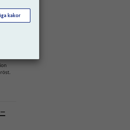
ller
ande
iga kakor
.
sion
röst.
 –