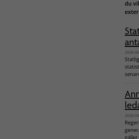
du vi
exte
Sta
ant
2026-06
Statli
statis
senare
Ann
led
2026-03
Regeri
genera
gäller