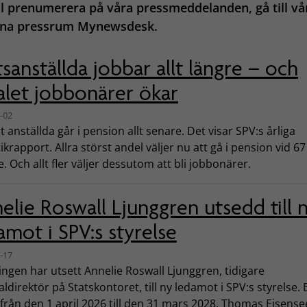
ll prenumerera på våra pressmeddelanden, gå till vå
rna pressrum Mynewsdesk.
tsanställda jobbar allt längre – och
alet jobbonärer ökar
-02
gt anställda går i pension allt senare. Det visar SPV:s årliga
tikrapport. Allra störst andel väljer nu att gå i pension vid 67 
. Och allt fler väljer dessutom att bli jobbonärer.
elie Roswall Ljunggren utsedd till 
amot i SPV:s styrelse
-17
ngen har utsett Annelie Roswall Ljunggren, tidigare
ldirektör på Statskontoret, till ny ledamot i SPV:s styrelse. 
 från den 1 april 2026 till den 31 mars 2028. Thomas Eisense