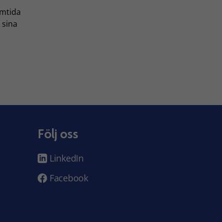
amtida
 sina
Följ oss
LinkedIn
Facebook