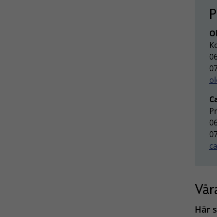
P
O
K
06
07
ol
C
P
06
07
c
Vår
Här 