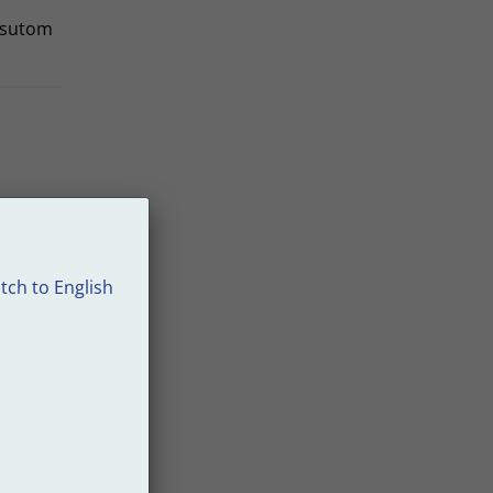
essutom
ån
tch to English
lexibel
net
gre