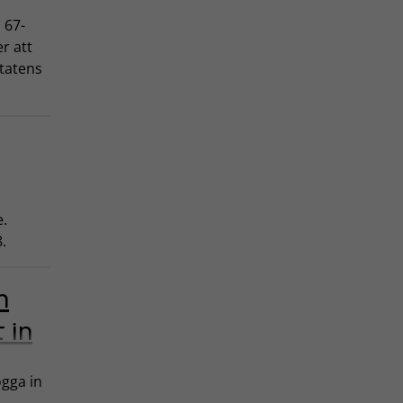
 67-
r att
statens
s
e.
.
h
 in
ogga in