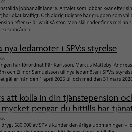
-09
nställda jobbar allt längre. Antalet som jobbar kvar efter sin
 har ökat kraftigt. Och aldrig tidigare har gruppen som välje
ension efter 67 år varit så stor. Men skillnader finns mellan 
 yrkesområden.
a nya ledamöter i SPV:s styrelse
-28
ingen har förordnat Pär Karlsson, Marcus Matteby, Andrea
m och Ellinor Samuelsson till nya ledamöter i SPV:s styrels
et gäller från den 1 april 2025 till och med den 31 mars 2028
s att kolla in din tjänstepension oc
 mycket pengar du hittills har tjänat
-26
r drygt 680 000 av SPV:s kunder den årliga uppmaningen – l
lla hur mycket pengar du hittills har tjänat in till din