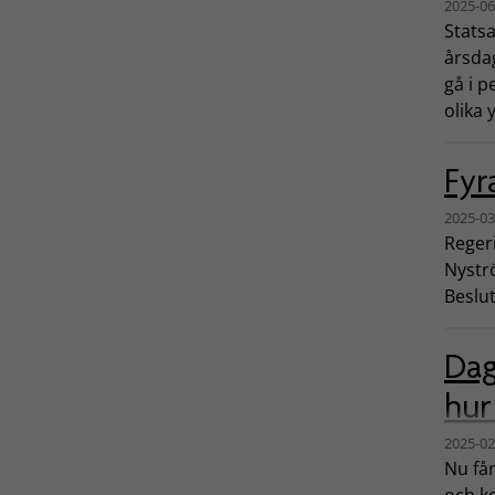
2025-06
Statsa
årsdag
gå i p
olika
Fyr
2025-03
Reger
Nyströ
Beslut
Dag
hur
2025-02
Nu få
och ko