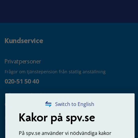
Kundservice
Privatpersoner
Frågor om tjänstepension från statlig anställning
020-51 50 40
Frågor om utbetalning
020-65 00 65
Switch to English
Kakor på spv.se
Kontakta oss
Privatperson – skicka mejl till oss
På spv.se använder vi nödvändiga kakor