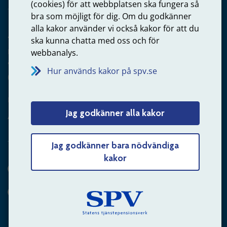
(cookies) för att webbplatsen ska fungera så
bra som möjligt för dig. Om du godkänner
alla kakor använder vi också kakor för att du
Arbetsgivare
ska kunna chatta med oss och för
Frågor om administration av tjänstepension från statlig
webbanalys.
anställning
Hur används kakor på spv.se
060-18 75 03
Kontakta oss
Jag godkänner alla kakor
Arbetsgivare – skicka mejl till oss
Jag godkänner bara nödvändiga
kakor
Hitta svaret på din fråga
Andra sätt att kontakta oss