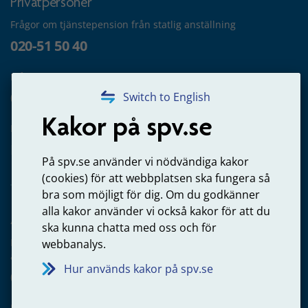
Privatpersoner
Frågor om tjänstepension från statlig anställning
020-51 50 40
Frågor om utbetalning
020-65 00 65
Switch to English
Kakor på spv.se
Kontakta oss
Privatperson – skicka mejl till oss
På spv.se använder vi nödvändiga kakor
(cookies) för att webbplatsen ska fungera så
bra som möjligt för dig. Om du godkänner
alla kakor använder vi också kakor för att du
Arbetsgivare
ska kunna chatta med oss och för
Frågor om administration av tjänstepension från statlig
webbanalys.
anställning
Hur används kakor på spv.se
060-18 75 03
Kontakta oss