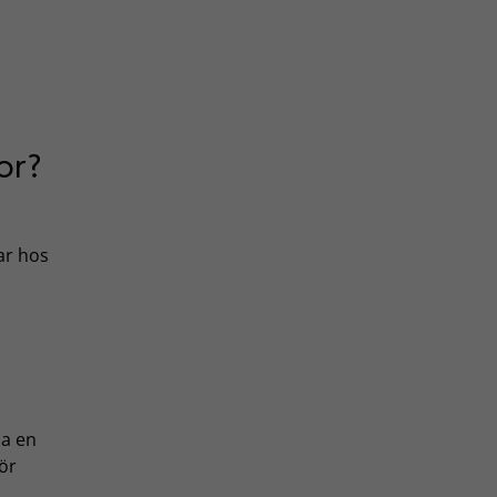
or?
ar hos
ia en
ör