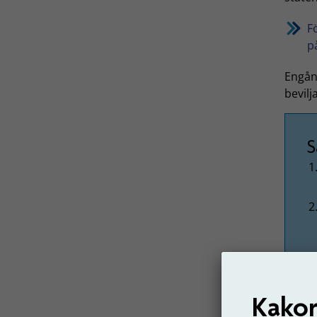
F
p
Engån
bevilj
S
Engån
av SP
Kakor
pensio