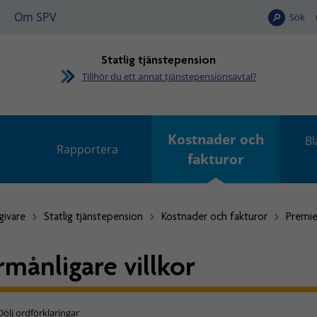
Om SPV
Sök
Statlig tjänstepension
Tillhör du ett annat tjänstepensionsavtal?
Kostnader och
Bl
Rapportera
fakturor
givare
Statlig tjänstepension
Kostnader och fakturor
Premie
rmånligare villkor
Dölj ordförklaringar