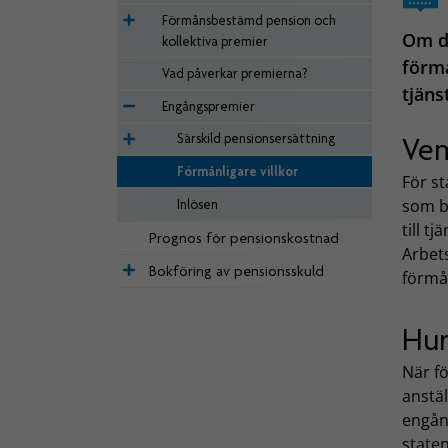
Förmånsbestämd pension och
Om de
kollektiva premier
förmå
Vad påverkar premierna?
tjäns
Engångspremier
Särskild pensionsersättning
Vem
Förmånligare villkor
För st
som be
Inlösen
till t
Prognos för pensionskostnad
Arbet
Bokföring av pensionsskuld
förmån
Hur
När fö
anstäl
engån
staten