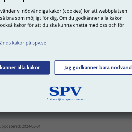
onsnivå som personen hade tjänat in vid tidpunkten för avg
nvänder vi nödvändiga kakor (cookies) för att webbplatsen
 så bra som möjligt för dig. Om du godkänner alla kakor
 också kakor för att du ska kunna chatta med oss och för
å här räknar vi ut engångspremien
.
eslutad pensionsnivå minus intjänad pensionsnivå
änds kakor på spv.se
ligare villkor finansieras enligt 12 kap. 1 § Avdelning 1
PA 1
 1 § Avdelning 2
PA 16
.
känner alla kakor
Jag godkänner bara nödvänd
r myndigheter tillkommer löneskatt på 24,26 % vid
kturering av engångspremien. Arbetsgivare som inte är
atliga myndigheter ansvarar själva för att betala särskild
neskatt på pensionskostnaden direkt till
Skatteverket
.
uppdaterad: 2024-03-01