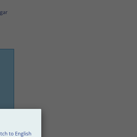
ngar
tch to English
den