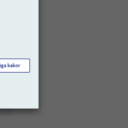
ång.
6
och
iga kakor