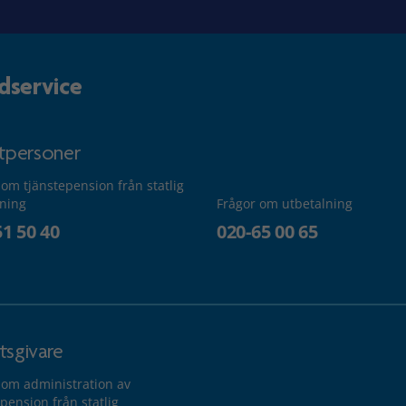
dservice
atpersoner
 om tjänstepension från statlig
lning
Frågor om utbetalning
51 50 40
020-65 00 65
tsgivare
 om administration av
pension från statlig