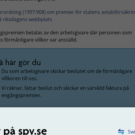
örordning (1997:908) om premier för statens avtalsförsäkri
å riksdagens webbplats
gspremien betalas av den arbetsgivare där personen som
as förmånligare villkor var anställd.
å här gör du
Du som arbetsgivare skickar beslutet om de förmånligare
villkoren till oss.
Vi räknar, fattar beslut och skickar en särskild faktura på
engångspremien.
gspremien räknar vi ut enligt grunder som fastställs
V. Engångspremien beräknas utifrån differensen mellan den
 på spv.se
Swi
nsnivå som följer av beslutet om förmånligare villkor och 