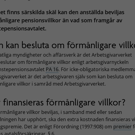
t finns särskilda skäl kan den anställda beviljas
nligare pensionsvillkor än vad som framgår av
tepensionsavtalet.
 kan besluta om förmånligare villk
atliga myndigheter och affärsverk är det Arbetsgivarverket
slutar om förmånligare villkor enligt arbetsgivarnyckeln
jänstepensionsavtalet
PA 16
. För icke-obligatoriska medlemm
sgivarverket är det arbetsgivaren själv som kan besluta om
ligare villkor i samråd med Arbetsgivarverket.
 finansieras förmånligare villkor?
rmånligare villkor beviljas, i samband med eller sedan
lningen har upphört, ska den extra kostnaden finansieras v
gspremie. Det är enligt Förordning (1997:908) om
premier
f
s avtalsförsäkringar, § 6.