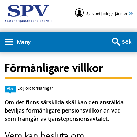
Självbetjäningstjänster
Meny
Sök
Förmånligare villkor
Dölj ordförklaringar
Om det finns särskilda skäl kan den anställda
beviljas förmånligare pensionsvillkor än vad
som framgår av tjänstepensionsavtalet.
Vem kan besluta om