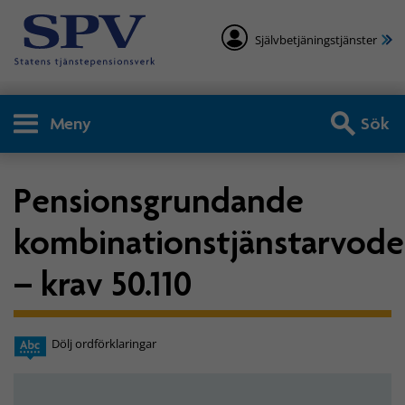
Självbetjäningstjänster
Meny
Sök
Pensionsgrundande
kombinationstjänstarvod
– krav 50.110
Dölj ordförklaringar