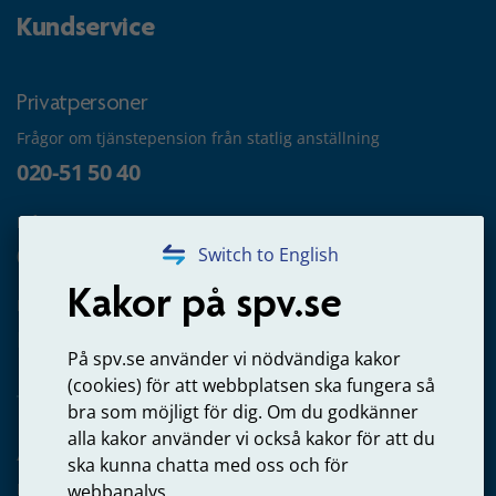
Kundservice
Privatpersoner
Frågor om tjänstepension från statlig anställning
020-51 50 40
Frågor om utbetalning
020-65 00 65
Switch to English
Kakor på spv.se
Kontakta oss
Privatperson – skicka mejl till oss
På spv.se använder vi nödvändiga kakor
(cookies) för att webbplatsen ska fungera så
bra som möjligt för dig. Om du godkänner
alla kakor använder vi också kakor för att du
Arbetsgivare
ska kunna chatta med oss och för
Frågor om administration av tjänstepension från statlig
webbanalys.