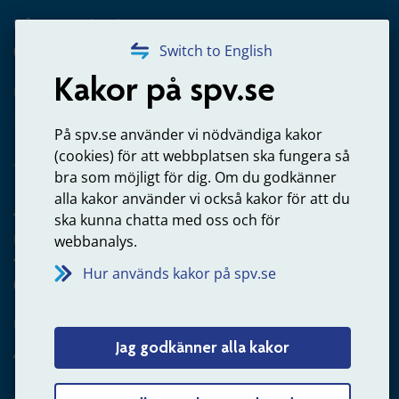
Frågor om utbetalning
020-65 00 65
Switch to English
Kakor på spv.se
Kontakta oss
Privatperson – skicka mejl till oss
På spv.se använder vi nödvändiga kakor
(cookies) för att webbplatsen ska fungera så
bra som möjligt för dig. Om du godkänner
alla kakor använder vi också kakor för att du
Arbetsgivare
ska kunna chatta med oss och för
Frågor om administration av tjänstepension från statlig
webbanalys.
anställning
Hur används kakor på spv.se
060-18 75 03
Kontakta oss
Jag godkänner alla kakor
Arbetsgivare – skicka mejl till oss