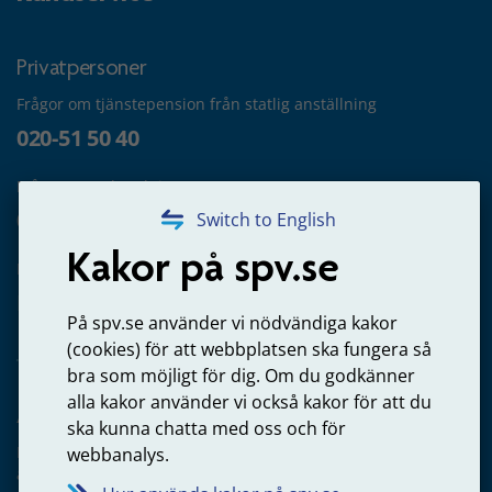
Privatpersoner
Frågor om tjänstepension från statlig anställning
020-51 50 40
Frågor om utbetalning
020-65 00 65
Switch to English
Kakor på spv.se
Kontakta oss
Privatperson – skicka mejl till oss
På spv.se använder vi nödvändiga kakor
(cookies) för att webbplatsen ska fungera så
bra som möjligt för dig. Om du godkänner
alla kakor använder vi också kakor för att du
Arbetsgivare
ska kunna chatta med oss och för
Frågor om administration av tjänstepension från statlig
webbanalys.
anställning