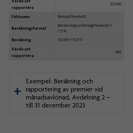
Värde att
33 000
rapportera
BeloppFlexAvd2
Fältnamn
BerakningsunderlagFlexAvd2 ×
Beräkningsformel
1,5 %
33 000 × 0,015
Beräkning
Värde att
495
rapportera
Exempel: Beräkning och
rapportering av premier vid
månadsavlönad, Avdelning 2 –
till 31 december 2023