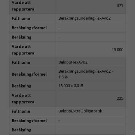
Värde att
375
rapportera
BerakningsunderlagFlexAvd2
Fältnamn
-
Beräkningsformel
-
Beräkning
Värde att
15 000
rapportera
BeloppFlexAvd2
Fältnamn
BerakningsunderlagFlexAvd2 ×
Beräkningsformel
1,5 %
15 000 x 0,015
Beräkning
Värde att
225
rapportera
BeloppExtraObligatorisk
Fältnamn
-
Beräkningsformel
-
Beräkning