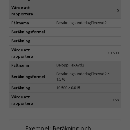
Värde att
0
rapportera
BerakningsunderlagFlexAvd2
Fältnamn
-
Beräkningsformel
-
Beräkning
Värde att
10 500
rapportera
BeloppFlexAvd2
Fältnamn
BerakningsunderlagFlexAvd2 ×
Beräkningsformel
1,5 %
10 500 × 0,015
Beräkning
Värde att
158
rapportera
Exempel: Beräkning och