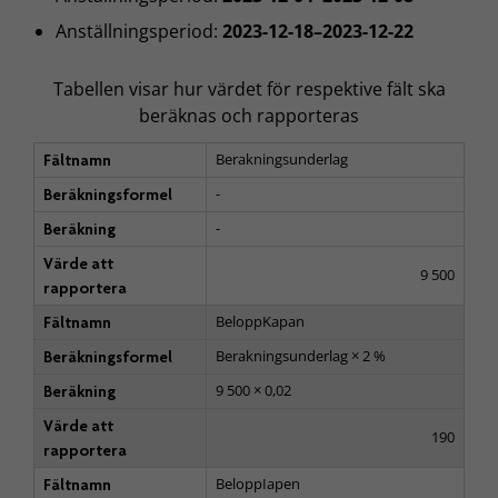
Anställningsperiod:
2023-12-18–2023-12-22
Tabellen visar hur värdet för respektive fält ska
beräknas och rapporteras
Berakningsunderlag
Fältnamn
-
Beräkningsformel
-
Beräkning
Värde att
9 500
rapportera
BeloppKapan
Fältnamn
Berakningsunderlag × 2 %
Beräkningsformel
9 500 × 0,02
Beräkning
Värde att
190
rapportera
BeloppIapen
Fältnamn