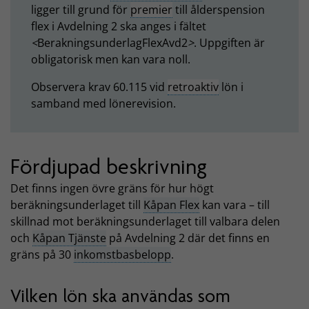
ligger till grund för
premier
till ålderspension
flex i Avdelning 2 ska anges i fältet
<
BerakningsunderlagFlexAvd2
>
. Uppgiften är
obligatorisk men kan vara noll.
Observera krav 60.115 vid
retroaktiv
lön i
samband med lönerevision.
Fördjupad beskrivning
Det finns ingen övre gräns för hur högt
beräkningsunderlaget till
Kåpan Flex
kan vara – till
skillnad mot beräkningsunderlaget till valbara delen
och
Kåpan Tjänste
på Avdelning 2 där det finns en
gräns på 30
inkomstbasbelopp
.
Vilken lön ska användas som