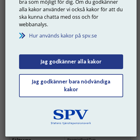
bra som möjligt för dig. Om du godkänner
alla kakor använder vi också kakor för att du
ska kunna chatta med oss och för
webbanalys.
Exempel: Beräkningsunderlag vid
Hur används kakor på spv.se
föräldraledighet – exempel 2
Malin är född 1983 och är föräldraledig. Hon tar ut
en dag med föräldrapenning från
Jag godkänner alla kakor
Försäkringskassan under september månad.
Hennes fasta lön är 22 700 kronor. Hon har
dessutom ett fast tillägg på 1 000 kronor samt en
Jag godkänner bara nödvändiga
övertidsersättning på 1 000 kronor. Efter avdrag
kakor
för föräldraledighet är Malins utbetalda lön 23 925
kronor.
Tabellen visar hur värdet för respektive fält ska
beräknas och rapporteras
PremiePostTyp
Fältnamn