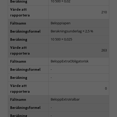
10 500 × 0,02
Beräkning
Värde att
210
rapportera
BeloppIapen
Fältnamn
Berakningsunderlag × 2,5 %
Beräkningsformel
10 500 × 0,025
Beräkning
Värde att
263
rapportera
BeloppExtraObligatorisk
Fältnamn
-
Beräkningsformel
-
Beräkning
Värde att
0
rapportera
BeloppExtraValbar
Fältnamn
-
Beräkningsformel
-
Beräkning