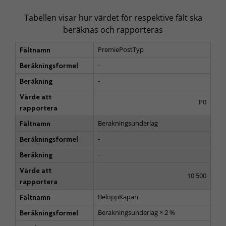
Tabellen visar hur värdet för respektive fält ska
beräknas och rapporteras
PremiePostTyp
Fältnamn
-
Beräkningsformel
-
Beräkning
Värde att
P0
rapportera
Berakningsunderlag
Fältnamn
-
Beräkningsformel
-
Beräkning
Värde att
10 500
rapportera
BeloppKapan
Fältnamn
Berakningsunderlag × 2 %
Beräkningsformel