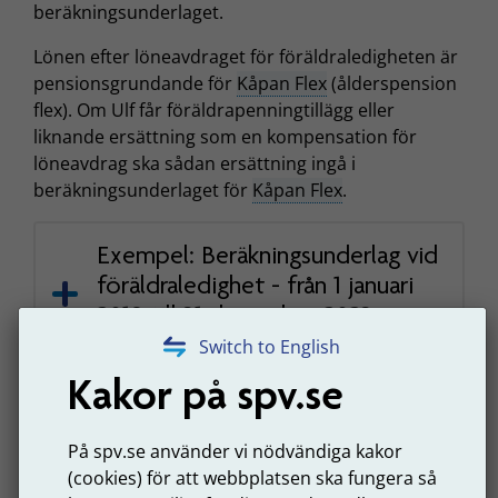
beräkningsunderlaget.
Lönen efter löneavdraget för föräldraledigheten är
pensionsgrundande för
Kåpan Flex
(ålderspension
flex). Om Ulf får föräldrapenningtillägg eller
liknande ersättning som en kompensation för
löneavdrag ska sådan ersättning ingå i
beräkningsunderlaget för
Kåpan Flex
.
Exempel: Beräkningsunderlag vid
föräldraledighet - från 1 januari
2019 till 31 december 2023,
exempel 1
Switch to English
Kakor på spv.se
På spv.se använder vi nödvändiga kakor
🠉 Tillbaka till listan med exempel
(cookies) för att webbplatsen ska fungera så