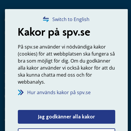
Frågor om utbetalning
020-65 00 65
Switch to English
Kakor på spv.se
Kontakta oss
Privatperson – skicka mejl till oss
På spv.se använder vi nödvändiga kakor
(cookies) för att webbplatsen ska fungera så
bra som möjligt för dig. Om du godkänner
alla kakor använder vi också kakor för att du
Arbetsgivare
ska kunna chatta med oss och för
Frågor om administration av tjänstepension från statlig
webbanalys.
anställning
Hur används kakor på spv.se
060-18 75 03
Kontakta oss
Jag godkänner alla kakor
Arbetsgivare – skicka mejl till oss