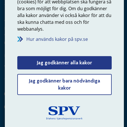
(cookies) för att webbplatsen ska fungera så
bra som möjligt för dig. Om du godkänner
alla kakor använder vi också kakor för att du
Arbetsgivare
ska kunna chatta med oss och för
Frågor om administration av tjänstepension från statlig
webbanalys.
anställning
Hur används kakor på spv.se
060-18 75 03
Kontakta oss
Jag godkänner alla kakor
Arbetsgivare – skicka mejl till oss
Jag godkänner bara nödvändiga
kakor
Hitta svaret på din fråga
Andra sätt att kontakta oss