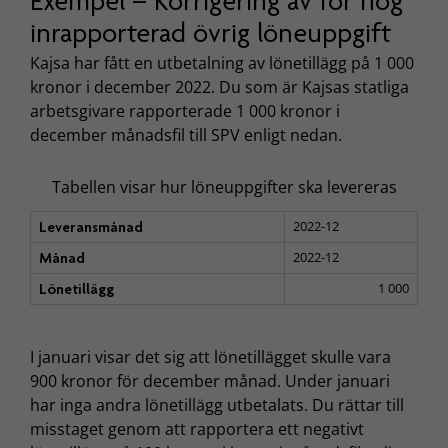
Exempel – Korrigering av för hög
inrapporterad övrig löneuppgift
Kajsa har fått en utbetalning av lönetillägg på 1 000
kronor i december 2022. Du som är Kajsas statliga
arbetsgivare rapporterade 1 000 kronor i
december månadsfil till SPV enligt nedan.
Tabellen visar hur löneuppgifter ska levereras
2022-12
Leveransmånad
2022-12
Månad
1 000
Lönetillägg
I januari visar det sig att lönetillägget skulle vara
900 kronor för december månad. Under januari
har inga andra lönetillägg utbetalats. Du rättar till
misstaget genom att rapportera ett negativt