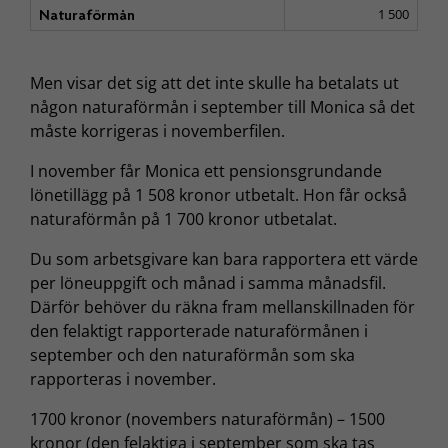
1 500
Naturaförmån
Men visar det sig att det inte skulle ha betalats ut
någon naturaförmån i september till Monica så det
måste korrigeras i novemberfilen.
I november får Monica ett pensionsgrundande
lönetillägg på 1 508 kronor utbetalt. Hon får också
naturaförmån på 1 700 kronor utbetalat.
Du som arbetsgivare kan bara rapportera ett värde
per löneuppgift och månad i samma månadsfil.
Därför behöver du räkna fram mellanskillnaden för
den felaktigt rapporterade naturaförmånen i
september och den naturaförmån som ska
rapporteras i november.
1700 kronor (novembers naturaförmån) – 1500
kronor (den felaktiga i september som ska tas