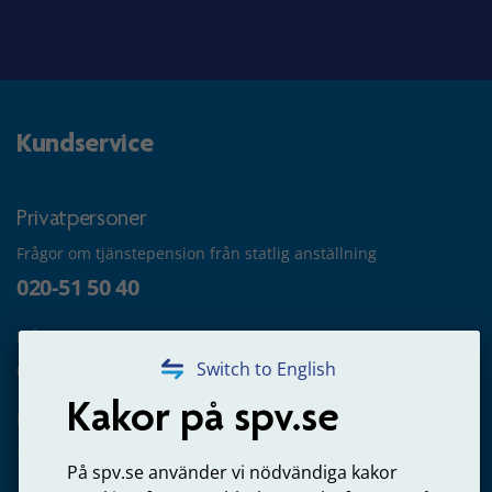
Kundservice
Privatpersoner
Frågor om tjänstepension från statlig anställning
020-51 50 40
Frågor om utbetalning
020-65 00 65
Switch to English
Kakor på spv.se
Kontakta oss
Privatperson – skicka mejl till oss
På spv.se använder vi nödvändiga kakor