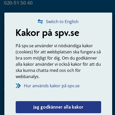
020-51 50 40
Frågor om utbetalning
020-65 00 65
Switch to English
Kakor på spv.se
Kontakta oss
Privatperson – skicka mejl till oss
På spv.se använder vi nödvändiga kakor
(cookies) för att webbplatsen ska fungera så
bra som möjligt för dig. Om du godkänner
alla kakor använder vi också kakor för att du
Arbetsgivare
ska kunna chatta med oss och för
Frågor om administration av tjänstepension från statlig
webbanalys.
anställning
Hur används kakor på spv.se
060-18 75 03
Kontakta oss
Jag godkänner alla kakor
Arbetsgivare – skicka mejl till oss