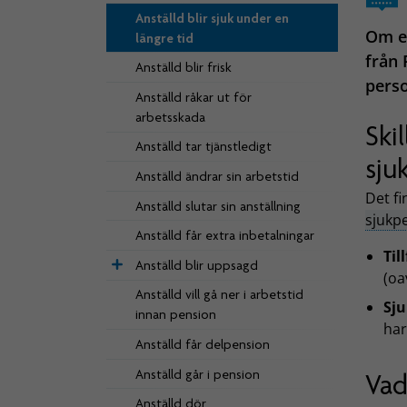
Anställd blir sjuk under en
Om en
längre tid
från 
Anställd blir frisk
perso
Anställd råkar ut för
arbetsskada
Ski
Anställd tar tjänstledigt
sju
Anställd ändrar sin arbetstid
Det fi
Anställd slutar sin anställning
sjukp
Anställd får extra inbetalningar
Til
Anställd blir uppsagd
(oa
Anställd vill gå ner i arbetstid
Sj
innan pension
ha
Anställd får delpension
Anställd går i pension
Vad
Anställd dör