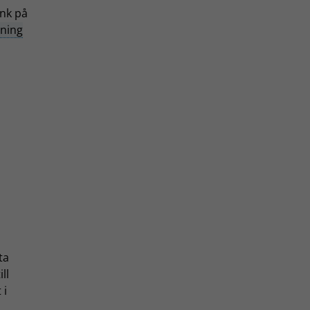
nk på
tning
ta
ll
 i