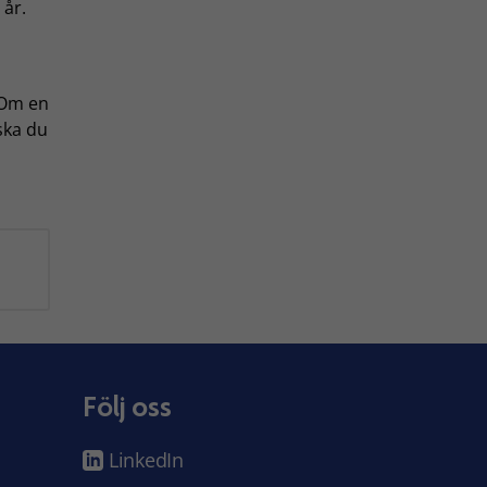
 år.
 Om en
ska du
Följ oss
LinkedIn