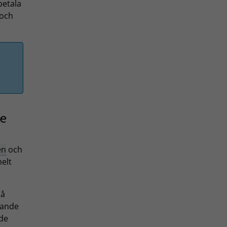
betala
 och
te
en
och
helt
på
ande
de