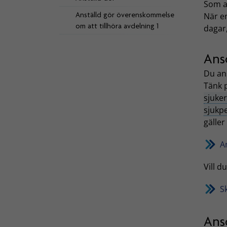
Som a
Anställd gör överenskommelse
När en
om att tillhöra avdelning 1
dagar,
Ansö
Du ans
Tänk 
sjuke
sjukp
gäller 
A
Vill d
Sk
Ans