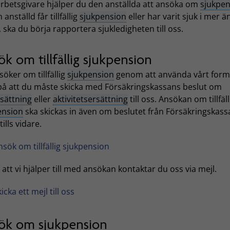
rbetsgivare hjälper du den anställda att ansöka om
sjukpen
 anställd får tillfällig
sjukpension
eller har varit sjuk i mer ä
 ska du börja rapportera sjukledigheten till oss.
k om tillfällig sjukpension
öker om tillfällig
sjukpension
genom att använda vårt form
på att du måste skicka med Försäkringskassans beslut om
rsättning
eller
aktivitetsersättning
till oss. Ansökan om tillfäll
ension
ska skickas in även om beslutet från Försäkringskass
tills vidare.
nsök om tillfällig sjukpension
u att vi hjälper till med ansökan kontaktar du oss via mejl.
icka ett mejl till oss
ök om sjukpension