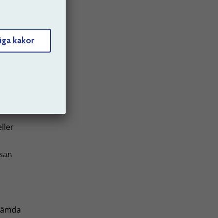
ghet i
llig
iga kakor
utföra
ller
ssan
stämda