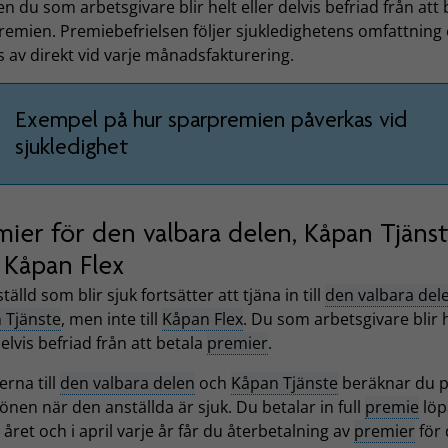
n du som arbetsgivare blir helt eller delvis befriad från att 
remien. Premiebefrielsen följer sjukledighetens omfattning
 av direkt vid varje månadsfakturering.
Exempel på hur sparpremien påverkas vid
sjukledighet
mier för den valbara delen, Kåpan Tjäns
 Kåpan Flex
tälld som blir sjuk fortsätter att tjäna in till
den valbara del
 Tjänste
, men inte till
Kåpan Flex
. Du som arbetsgivare blir 
delvis befriad från att betala
premier
.
rna till
den valbara delen
och
Kåpan Tjänste
beräknar du 
lönen när den anställda är sjuk. Du betalar in full
premie
löp
året och i april varje år får du återbetalning av
premier
för 