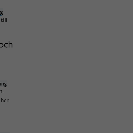
ng
ill
 och
ning
n.
t hen