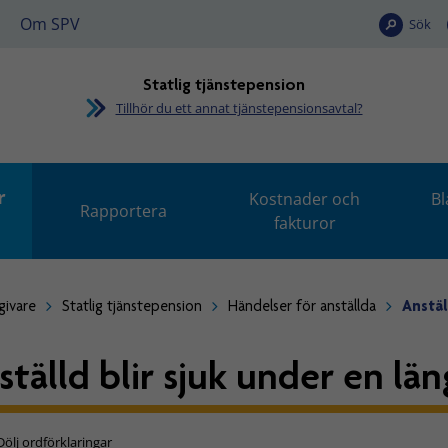
Om SPV
Sök
Statlig tjänstepension
Tillhör du ett annat tjänstepensionsavtal?
r
Kostnader och
Bl
Rapportera
fakturor
givare
Statlig tjänstepension
Händelser för anställda
Anstäl
ställd blir sjuk under en län
Dölj ordförklaringar