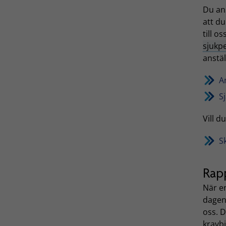
Du a
att d
till o
sjukp
anstäl
A
S
Vill d
Sk
Rap
När en
dagen 
oss. D
kravbi