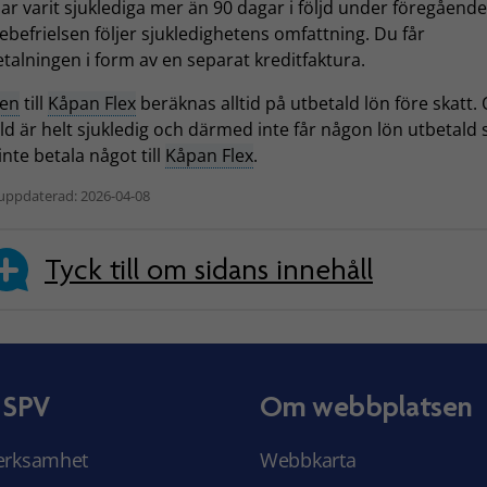
r varit sjuklediga mer än 90 dagar i följd under föregående
befrielsen följer sjukledighetens omfattning. Du får
talningen i form av en separat kreditfaktura.
en
till
Kåpan Flex
beräknas alltid på utbetald lön före skatt.
ld är helt sjukledig och därmed inte får någon lön utbetald 
 inte betala något till
Kåpan Flex
.
uppdaterad: 2026-04-08
Tyck till om sidans innehåll
 SPV
Om webbplatsen
erksamhet
Webbkarta