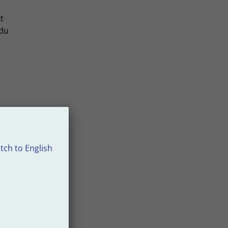
t
 du
sluta
ker
i
tch to English
n