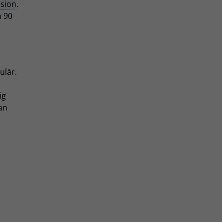
sion
.
n 90
ulär.
ig
an