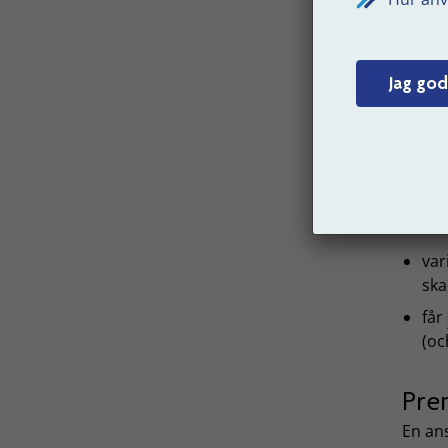
långva
anstäl
eller 
Jag god
I
Vad
Din pr
sitt a
var
ska
får
(oc
Pre
En ans