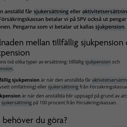
 anställd får
sjukersättning
eller
aktivitetsersättni
Försäkringskassan betalar vi på SPV också ut pengar t
nen. Pengarna som vi betalar ut kallas
sjukpension
.
llnaden mellan tillfällig sjukpension
kpension
nns två olika typer av ersättning: tillfällig
sjukpension
och
ension
.
lfällig sjukpension
är när den anställda får
aktivitetsersätt
vsett omfattning) eller
sjukersättning
från Försäkringskassa
ukpension
är när den anställda blir uppsagd på grund av at
r
sjukersättning
på 100 procent från Försäkringskassan.
 behöver du göra?