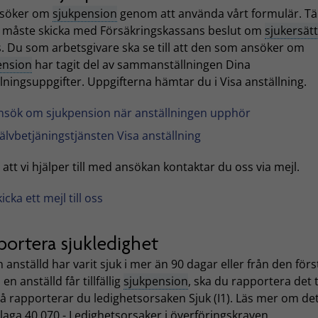
nsöker om
sjukpension
genom att använda vårt formulär. Tä
u måste skicka med Försäkringskassans beslut om
sjukersät
ss. Du som arbetsgivare ska se till att den som ansöker om
ension
har tagit del av sammanställningen Dina
lningsuppgifter. Uppgifterna hämtar du i Visa anställning.
nsök om sjukpension när anställningen upphör
jälvbetjäningstjänsten Visa anställning
u att vi hjälper till med ansökan kontaktar du oss via mejl.
icka ett mejl till oss
portera sjukledighet
 anställd har varit sjuk i mer än 90 dagar eller från den förs
en anställd får tillfällig
sjukpension
, ska du rapportera det ti
å rapporterar du ledighetsorsaken Sjuk (I1). Läs mer om det
laga 40.070 - Ledighetsorsaker i överföringskraven.