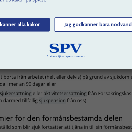
rigt sjuk och inte kan jobba heltid mer, att det finns en tryg
lningen som innebär att hen kan få ersättning i form av tillfä
varaktig
sjukpension
.
känner alla kakor
Jag godkänner bara nödvänd
nformation för den anställda om hen blir sjuk
 kostar det?
emiekostnad påverkas när en anställd är sjuk och inte kan 
rbete fullt ut. Det gäller när den anställda
it borta från arbetet (helt eller delvis) på grund av sjukdom e
da i mer än 90 dagar eller
sjukersättning
eller
aktivitetsersättning
från Försäkringska
h därmed tillfällig
sjukpension
från oss).
mier för den förmånsbestämda delen
tälld som blir sjuk fortsätter att tjäna in till sin förmånsbe