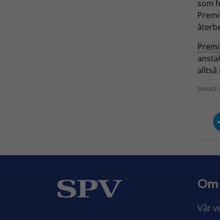
som ha
Premie
återbe
Premi
anstäl
alltså
Senast 
Om
Vår v