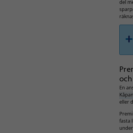
del me
sparp
räknas
Pre
och
En ans
Kåpan
eller 
Premie
fasta 
under 