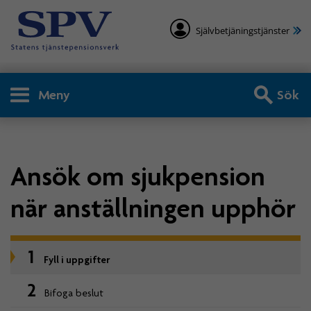
Självbetjäningstjänster
Meny
Sök
Ansök om sjukpension
när anställningen upphör
1
Fyll i uppgifter
2
Bifoga beslut