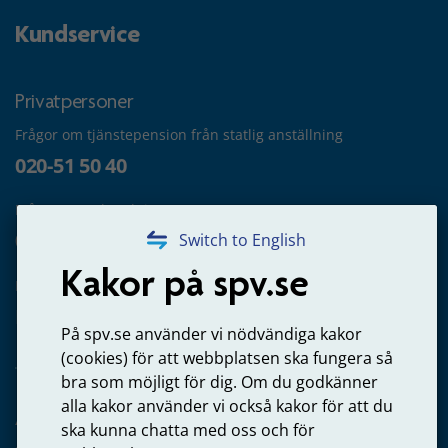
Kundservice
Privatpersoner
Frågor om tjänstepension från statlig anställning
020-51 50 40
Frågor om utbetalning
020-65 00 65
Switch to English
Kakor på spv.se
Kontakta oss
Privatperson – skicka mejl till oss
På spv.se använder vi nödvändiga kakor
(cookies) för att webbplatsen ska fungera så
bra som möjligt för dig. Om du godkänner
alla kakor använder vi också kakor för att du
Arbetsgivare
ska kunna chatta med oss och för