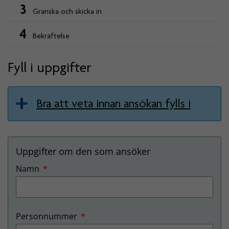
3
Granska och skicka in
4
Bekräftelse
Fyll i uppgifter
Bra att veta innan ansökan fylls i
Uppgifter om den som ansöker
obligatorisk
Namn
*
obligatorisk
Personnummer
*