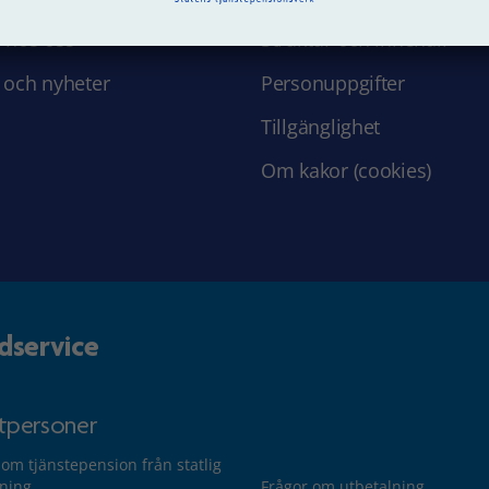
 hos oss
Struktur och innehåll
 och nyheter
Personuppgifter
Tillgänglighet
Om kakor (cookies)
dservice
atpersoner
 om tjänstepension från statlig
lning
Frågor om utbetalning