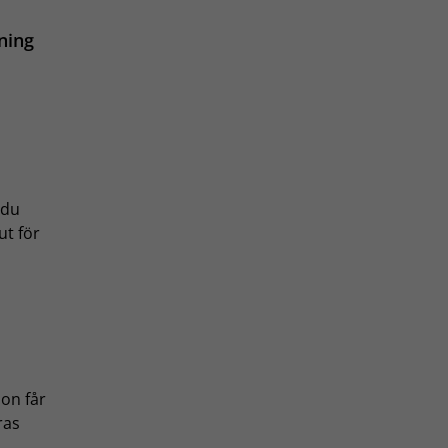
ning
 du
ut för
on får
ras