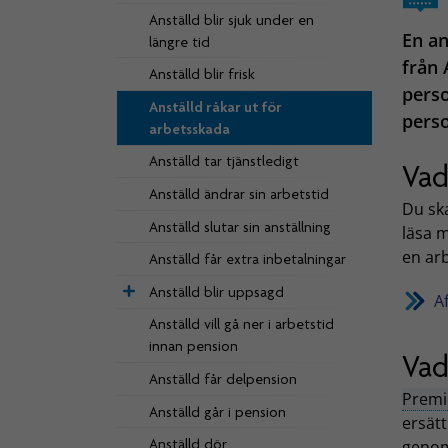
Anställd blir sjuk under en
En an
längre tid
från 
Anställd blir frisk
perso
Anställd råkar ut för
perso
arbetsskada
Anställd tar tjänstledigt
Vad
Anställd ändrar sin arbetstid
Du sk
Anställd slutar sin anställning
läsa m
en ar
Anställd får extra inbetalningar
Anställd blir uppsagd
A
Anställd vill gå ner i arbetstid
innan pension
Vad
Anställd får delpension
Premi
Anställd går i pension
ersät
Anställd dör
genom