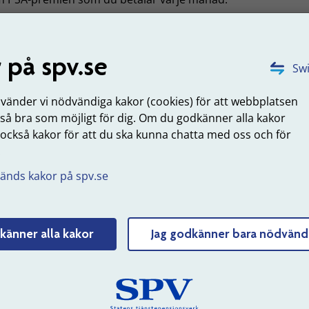
den anställda blir långvarigt sjuk
 på spv.se
etsskadan leder till att den anställda blir långvarigt sjuk är
Swi
 saker du måste tänka på.
nvänder vi nödvändiga kakor (cookies) för att webbplatsen
ad du som arbetsgivare ska göra om en anställd blir sjuk
 så bra som möjligt för dig. Om du godkänner alla kakor
 också kakor för att du ska kunna chatta med oss och för
uppdaterad: 2021-10-27
.
änds kakor på spv.se
Tyck till om sidans innehåll
känner alla kakor
Jag godkänner bara nödvänd
 SPV
Om webbplatsen
erksamhet
Webbkarta