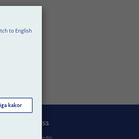
 det
tch to English
iga kakor
Följ oss
LinkedIn