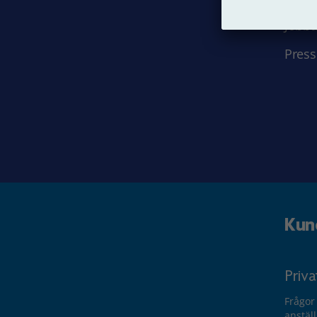
Jobba
Press
Kun
Priv
Frågor
anstäl