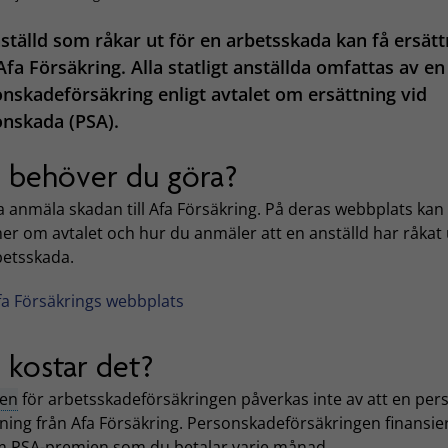
ställd som råkar ut för en arbetsskada kan få ersätt
Afa Försäkring. Alla statligt anställda omfattas av en
nskadeförsäkring enligt avtalet om ersättning vid
nskada (PSA).
 behöver du göra?
a anmäla skadan till Afa Försäkring. På deras webbplats kan
er om avtalet och hur du anmäler att en anställd har råkat 
betsskada.
fa Försäkrings webbplats
 kostar det?
en
för arbetsskadeförsäkringen påverkas inte av att en pers
tning från Afa Försäkring. Personskadeförsäkringen finansie
 PSA-premien som du betalar varje månad.