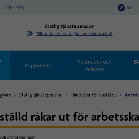
Om SPV
Sök
Statlig tjänstepension
Tillhör du ett annat tjänstepensionsavtal?
r
Kostnader och
Bl
Rapportera
fakturor
givare
Statlig tjänstepension
Händelser för anställda
Anstäl
ställd råkar ut för arbetssk
Dölj ordförklaringar