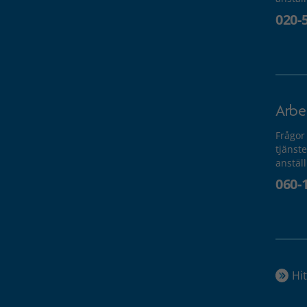
020-
Arbe
Frågor
tjänste
anstäl
060-
Hit