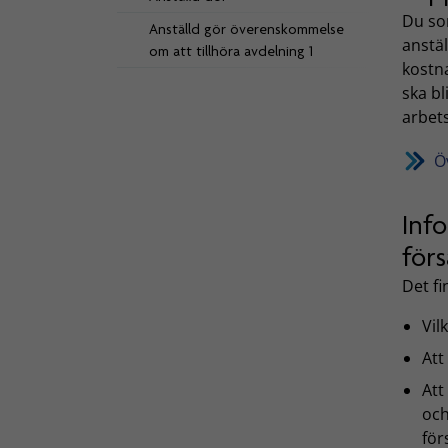
Du so
Anställd gör överenskommelse
anstäl
om att tillhöra avdelning 1
kostn
ska bl
arbets
Ö
Inf
förs
Det f
Vil
Att
Att
oc
för