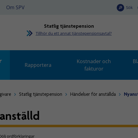
Om SPV
Sök
Statlig tjänstepension
Tillhör du ett annat tjänstepensionsavtal?
r
Kostnader och
Bl
Rapportera
fakturor
givare
Statlig tjänstepension
Händelser för anställda
Nyanst
anställd
Dölj ordförklaringar