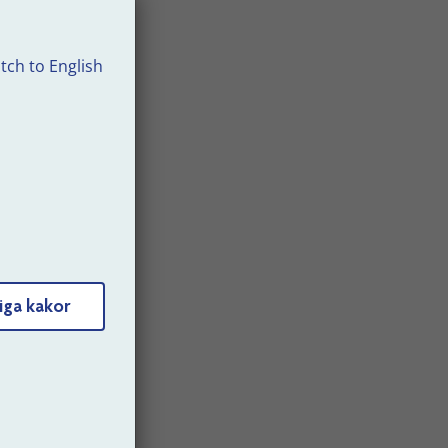
m
tch to English
om
iga kakor