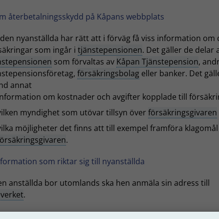
m återbetalningsskydd på Kåpans webbplats
 den nyanställda har rätt att i förväg få viss information om
säkringar som ingår i
tjänstepensionen
. Det gäller de delar 
nstepensionen
som förvaltas av
Kåpan Tjänstepension
, and
nstepensionsföretag,
försäkringsbolag
eller banker. Det gäll
nd annat
information om kostnader och avgifter kopplade till försäkr
vilken myndighet som utövar tillsyn över
försäkringsgivaren
vilka möjligheter det finns att till exempel framföra klagomål
försäkringsgivaren
.
nformation som riktar sig till nyanställda
n anställda bor utomlands ska hen anmäla sin adress till
everket
.