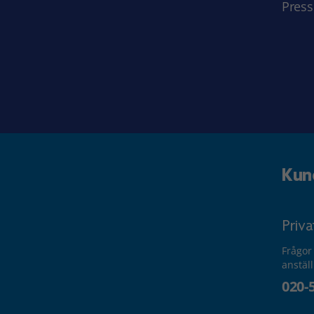
Press
Kun
Priv
Frågor
anstäl
020-