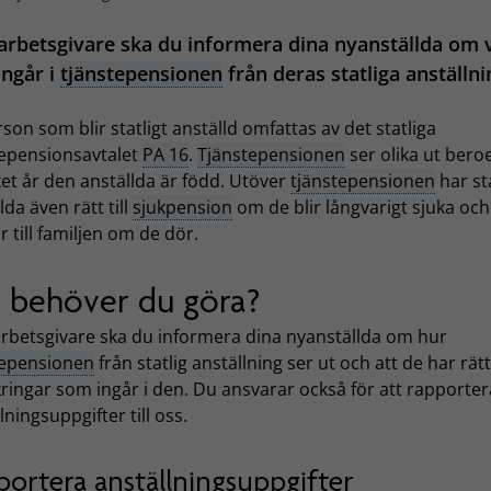
rbetsgivare ska du informera dina nyanställda om 
ngår i
tjänstepensionen
från deras statliga anställni
son som blir statligt anställd omfattas av det statliga
tepensionsavtalet
PA 16
.
Tjänstepensionen
ser olika ut ber
ket år den anställda är född. Utöver
tjänstepensionen
har sta
lda även rätt till
sjukpension
om de blir långvarigt sjuka och
 till familjen om de dör.
 behöver du göra?
rbetsgivare ska du informera dina nyanställda om hur
tepensionen
från statlig anställning ser ut och att de har rätt 
ringar som ingår i den. Du ansvarar också för att rapporter
lningsuppgifter till oss.
portera anställningsuppgifter