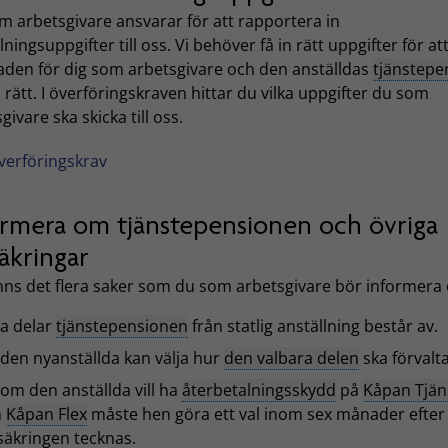
m arbetsgivare ansvarar för att rapportera in
lningsuppgifter till oss. Vi behöver få in rätt uppgifter för a
aden för dig som arbetsgivare och den anställdas
tjänstepe
i rätt. I överföringskraven hittar du vilka uppgifter du som
givare ska skicka till oss.
verföringskrav
ormera om tjänstepensionen och övriga
äkringar
inns det flera saker som du som arbetsgivare bör informera
ka delar
tjänstepensionen
från statlig anställning består av.
 den nyanställda kan välja hur
den valbara delen
ska förvalta
 om den anställda vill ha
återbetalningsskydd
på
Kåpan Tjän
h
Kåpan Flex
måste hen göra ett val inom sex månader efter 
säkringen tecknas.