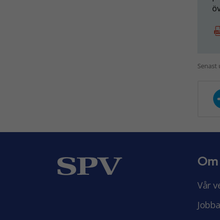
ö
Senast 
Om
Vår v
Jobba