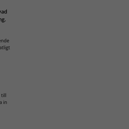
vad
ng.
oende
tligt
till
a in