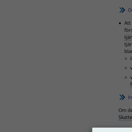
O
Att
för
tjä
tjä
bla
I
Om de
Skatt