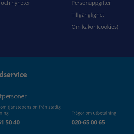
 och nyheter
Personuppgifter
Tillgänglighet
Om kakor (cookies)
dservice
atpersoner
 om tjänstepension från statlig
lning
Frågor om utbetalning
51 50 40
020-65 00 65