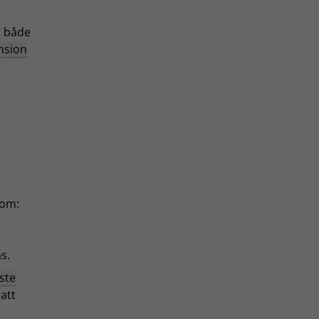
tt både
nsion
 om:
s.
ste
att