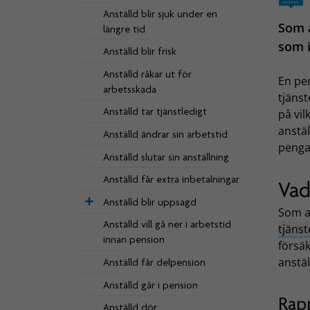
Anställd blir sjuk under en
Som a
längre tid
som i
Anställd blir frisk
Anställd råkar ut för
En per
arbetsskada
tjäns
Anställd tar tjänstledigt
på vil
anstäl
Anställd ändrar sin arbetstid
pengar
Anställd slutar sin anställning
Anställd får extra inbetalningar
Vad
Anställd blir uppsagd
Som a
Anställd vill gå ner i arbetstid
tjäns
innan pension
försäk
anstäl
Anställd får delpension
Anställd går i pension
Rap
Anställd dör