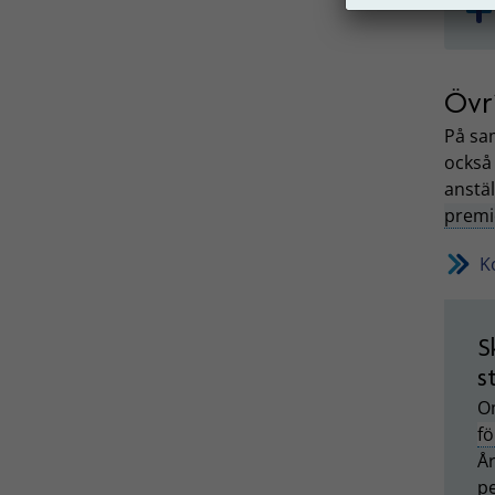
Övri
På sa
ocks
anstäl
premi
K
S
s
Om
f
År
pe