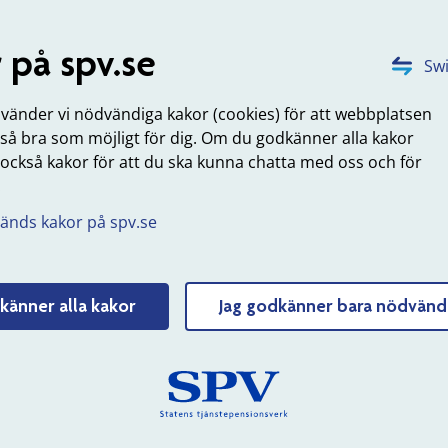
ormation på engelska
inns information på engelska för nyanställda. Information o
 på spv.se
tepensionen
finns även på webbplatsen findyourpension.eu.
Swi
nformation på engelska för nyanställda i staten
nvänder vi nödvändiga kakor (cookies) för att webbplatsen
 så bra som möjligt för dig. Om du godkänner alla kakor
nformation om tjänstepension på webbplatsen
 också kakor för att du ska kunna chatta med oss och för
indyourpension.eu
.
änds kakor på spv.se
 kostar tjänstepensionen för dig s
etsgivare?
aderna beror på när personen är född.
känner alla kakor
Jag godkänner bara nödvänd
För anställda födda före 1988