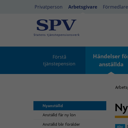
Privatperson
Arbetsgivare
Förmedlare
Händelser fö
Förstå
tjänstepension
anställda
Arbets
Ny
Nyanställd
Anställd får ny lön
Anställd blir förälder