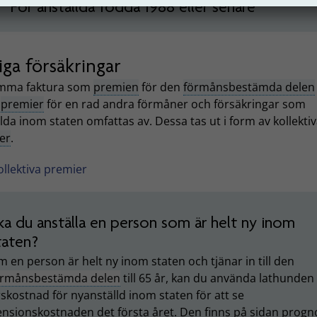
För anställda födda 1988 eller senare
ga försäkringar
mma faktura som
premien
för den
förmånsbestämda delen
å
premier
för en rad andra förmåner och försäkringar som
lda inom staten omfattas av. Dessa tas ut i form av kollekti
er
.
ollektiva premier
ka du anställa en person som är helt ny inom
taten?
 en person är helt ny inom staten och tjänar in till den
örmånsbestämda delen
till 65 år, kan du använda lathunden
skostnad för nyanställd inom staten för att se
nsionskostnaden det första året. Den finns på sidan progn