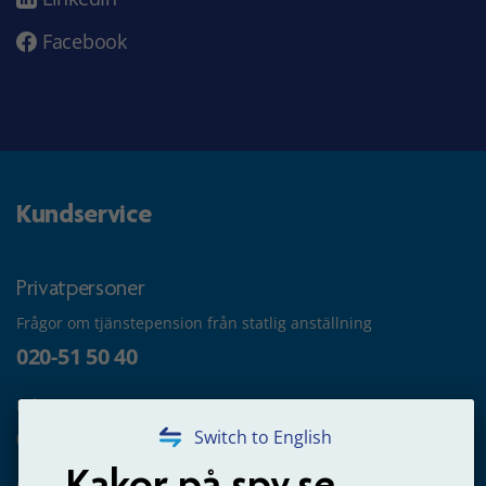
Facebook
Kundservice
Privatpersoner
Frågor om tjänstepension från statlig anställning
020-51 50 40
Frågor om utbetalning
020-65 00 65
Switch to English
Kakor på spv.se