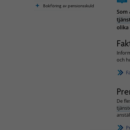
Bokföring av pensionsskuld
Som a
tjäns
olika
Fak
Infor
och h
F
Pre
De fle
tjäns
anstäl
P