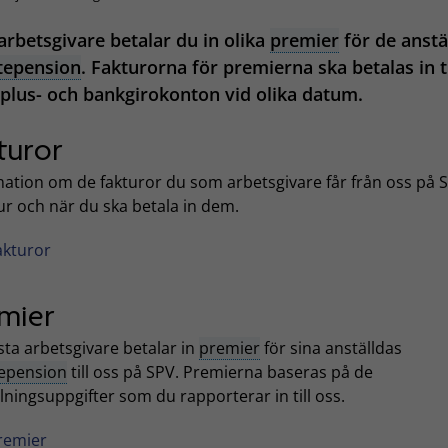
rbetsgivare betalar du in olika
premier
för de anstä
tepension
. Fakturorna för premierna ska betalas in ti
 plus- och bankgirokonton vid olika datum.
turor
mation om de fakturor du som arbetsgivare får från oss på 
ur och när du ska betala in dem.
akturor
mier
sta arbetsgivare betalar in
premier
för sina anställdas
tepension
till oss på SPV. Premierna baseras på de
lningsuppgifter som du rapporterar in till oss.
remier