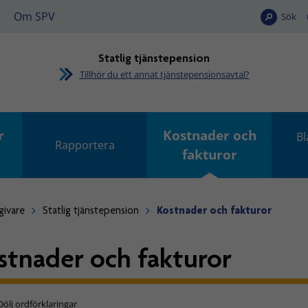
Om SPV
Sök
Statlig tjänstepension
Tillhör du ett annat tjänstepensionsavtal?
r
Kostnader och
Bl
Rapportera
fakturor
givare
Statlig tjänstepension
Kostnader och fakturor
stnader och fakturor
Dölj ordförklaringar