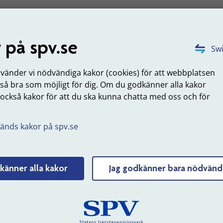
föring av pensionsskuld
 på spv.se
onsersättningar
enligt
avtal om omställning
och delpension
Swi
t delpensionsavtalet tryggas genom att bokföra pensionssku
nvänder vi nödvändiga kakor (cookies) för att webbplatsen
okföring av pensionsskuld
 så bra som möjligt för dig. Om du godkänner alla kakor
 också kakor för att du ska kunna chatta med oss och för
uppdaterad: 2025-10-21
.
änds kakor på spv.se
Tyck till om sidans innehåll
känner alla kakor
Jag godkänner bara nödvänd
 SPV
Om webbplatsen
erksamhet
Webbkarta