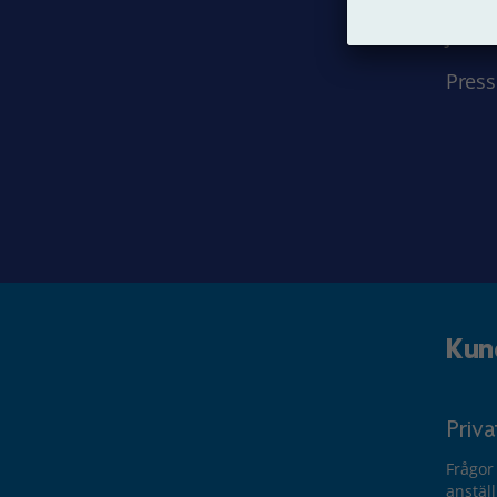
Jobba
Press
Kun
Priv
Frågor
anstäl