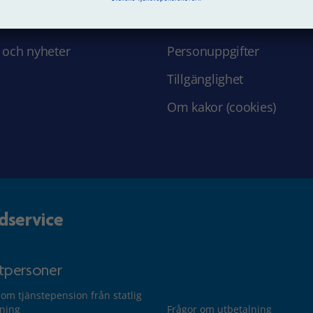
 hos oss
Struktur och innehåll
 och nyheter
Personuppgifter
Tillgänglighet
Om kakor (cookies)
dservice
atpersoner
 om tjänstepension från statlig
lning
Frågor om utbetalning