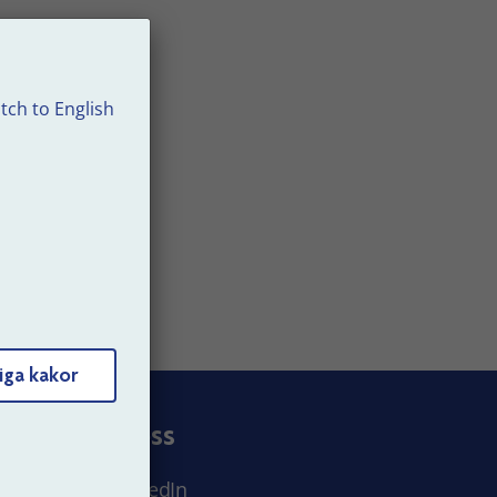
er
tch to English
ld.
iga kakor
Följ oss
LinkedIn