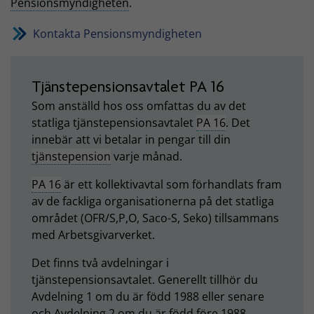
Pensionsmyndigheten
.
Kontakta Pensionsmyndigheten
Tjänstepensionsavtalet PA 16
Som anställd hos oss omfattas du av det
statliga tjänstepensionsavtalet
PA 16
. Det
innebär att vi betalar in pengar till din
tjänstepension
varje månad.
PA 16
är ett kollektivavtal som förhandlats fram
av de fackliga organisationerna på det statliga
området (OFR/S,P,O, Saco-S, Seko) tillsammans
med Arbetsgivarverket.
Det finns två avdelningar i
tjänstepensionsavtalet. Generellt tillhör du
Avdelning 1 om du är född 1988 eller senare
och Avdelning 2 om du är född före 1988.