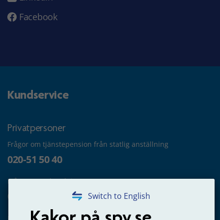
Facebook
Kundservice
Privatpersoner
Frågor om tjänstepension från statlig anställning
020-51 50 40
Frågor om utbetalning
020-65 00 65
Switch to English
Kakor på spv.se
Kontakta oss