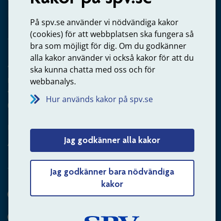
Privatperson – skicka mejl till oss
På spv.se använder vi nödvändiga kakor
(cookies) för att webbplatsen ska fungera så
bra som möjligt för dig. Om du godkänner
alla kakor använder vi också kakor för att du
Arbetsgivare
ska kunna chatta med oss och för
Frågor om administration av tjänstepension från statlig
webbanalys.
anställning
Hur används kakor på spv.se
060-18 75 03
Kontakta oss
Jag godkänner alla kakor
Arbetsgivare – skicka mejl till oss
Jag godkänner bara nödvändiga
kakor
Hitta svaret på din fråga
Andra sätt att kontakta oss