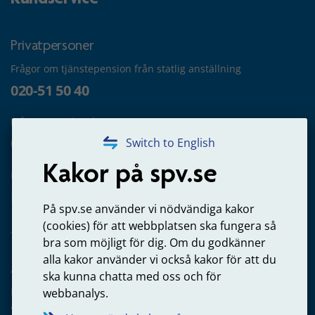
Privatpersoner
Frågor om tjänstepension från statlig anställning
020-51 50 40
Frågor om utbetalning
020-65 00 65
Switch to English
Kakor på spv.se
Kontakta oss
Privatperson – skicka mejl till oss
På spv.se använder vi nödvändiga kakor
(cookies) för att webbplatsen ska fungera så
bra som möjligt för dig. Om du godkänner
alla kakor använder vi också kakor för att du
Arbetsgivare
ska kunna chatta med oss och för
Frågor om administration av tjänstepension från statlig
webbanalys.
anställning