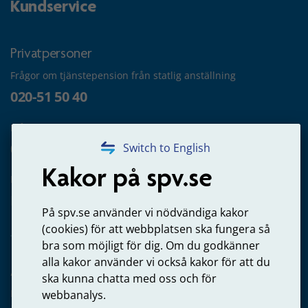
Kundservice
Privatpersoner
Frågor om tjänstepension från statlig anställning
020-51 50 40
Frågor om utbetalning
020-65 00 65
Switch to English
Kakor på spv.se
Kontakta oss
Privatperson – skicka mejl till oss
På spv.se använder vi nödvändiga kakor
(cookies) för att webbplatsen ska fungera så
bra som möjligt för dig. Om du godkänner
alla kakor använder vi också kakor för att du
Arbetsgivare
ska kunna chatta med oss och för
Frågor om administration av tjänstepension från statlig
webbanalys.
anställning