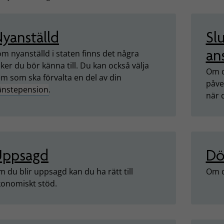
yanställd
Slu
an
m nyanställd i staten finns det några
ker du bör känna till. Du kan också välja
Om d
m som ska förvalta en del av din
påve
jänstepension
.
när 
Uppsagd
Dö
 du blir uppsagd kan du ha rätt till
Om d
konomiskt stöd.