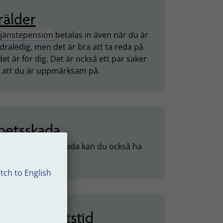
rälder
tjänstepension
betalas in även när du är
ldraledig, men det är bra att ta reda på
et är för dig. Det är också ett par saker
ill att du är uppmärksam på.
betsskada
u får en arbetsskada kan du också ha
till ersättning.
tch to English
 ner i arbetstid