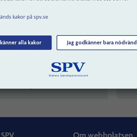
.
 du tar tjänstledigt för att studera
Om d
åverkas din
tjänstepension
.
pens
änds kakor på spv.se
känner alla kakor
Jag godkänner bara nödvänd
ill jobba mindre innan
Tj
ension
Om du
påve
 du vill du gå ner i arbetstid innan
ensionering behöver du komma överens
d din arbetsgivare.
 SPV
Om webbplatsen