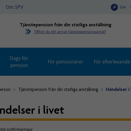
Om SPV
Sök
Tjänstepension från din statliga anställning
Tillhör du ett annat tjänstepensionsavtal?
Dags för
För pensionärer
För efterlevande
pension
person
Tjänstepension från din statliga anställning
Händelser i 
ndelser i livet
Dölj ordförklaringar