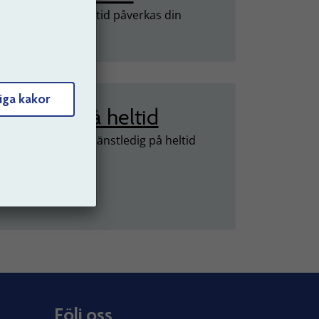
u går ner i arbetstid påverkas din
ion.
iga kakor
änstledig på heltid
 väljer att vara tjänstledig på heltid
rkas din pension.
Följ oss