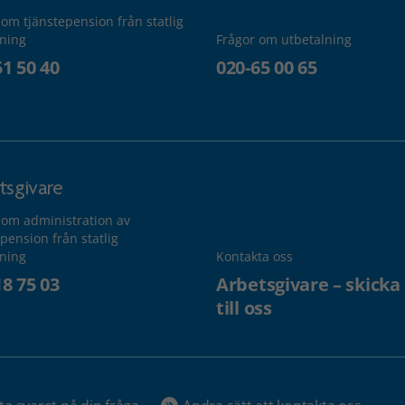
 om tjänstepension från statlig
lning
Frågor om utbetalning
51 50 40
020-65 00 65
tsgivare
 om administration av
pension från statlig
lning
Kontakta oss
18 75 03
Arbetsgivare – skicka
till oss