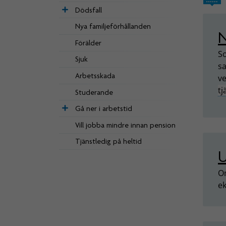
Dödsfall
­­Nya familje­förhållanden
N
Förälder
So
Sjuk
sa
Arbetsskada
ve
t
Studerande
Gå ner i arbetstid
Vill jobba mindre innan pension
Tjänstledig på heltid
Om
e