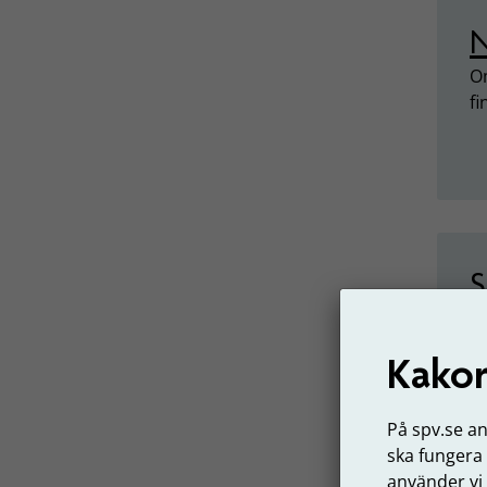
N
Om
fi
S
Om
s
Kakor
På spv.se a
ska fungera
S
använder vi