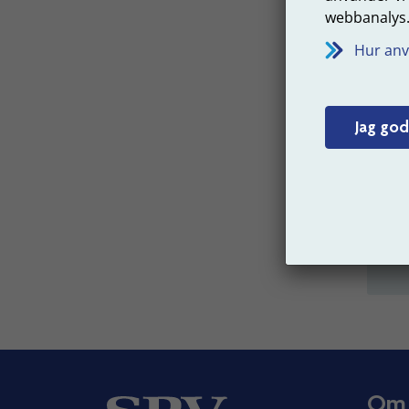
webbanalys
Om
p
Hur anv
Jag god
V
p
Om
p
me
Om