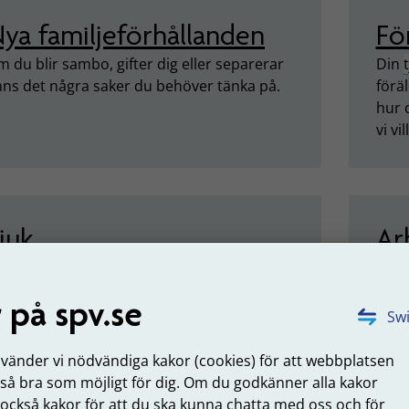
ya familjeförhållanden
Fö
 du blir sambo, gifter dig eller separerar
Din
nns det några saker du behöver tänka på.
förä
hur d
vi v
juk
Ar
 du blir långvarigt sjuk kan du få
Om d
jukpension
från oss.
rätt 
 på spv.se
Swi
nvänder vi nödvändiga kakor (cookies) för att webbplatsen
 så bra som möjligt för dig. Om du godkänner alla kakor
tuderande
Gå
 också kakor för att du ska kunna chatta med oss och för