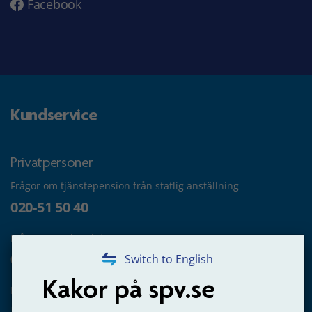
Facebook
Kundservice
Privatpersoner
Frågor om tjänstepension från statlig anställning
020-51 50 40
Frågor om utbetalning
020-65 00 65
Switch to English
Kakor på spv.se
Kontakta oss
Privatperson – skicka mejl till oss