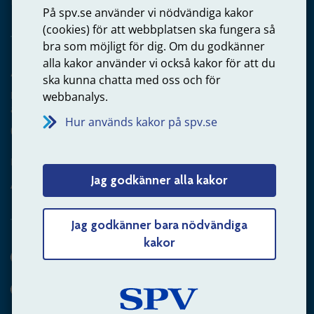
På spv.se använder vi nödvändiga kakor
(cookies) för att webbplatsen ska fungera så
bra som möjligt för dig. Om du godkänner
alla kakor använder vi också kakor för att du
Arbetsgivare
ska kunna chatta med oss och för
Frågor om administration av tjänstepension från statlig
webbanalys.
anställning
Hur används kakor på spv.se
060-18 75 03
Kontakta oss
Jag godkänner alla kakor
Arbetsgivare – skicka mejl till oss
Jag godkänner bara nödvändiga
kakor
Hitta svaret på din fråga
Andra sätt att kontakta oss