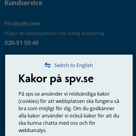
Kundservice
Privatpersoner
Frågor om tjänstepension från statlig anställning
020-51 50 40
Frågor om utbetalning
020-65 00 65
Switch to English
Kakor på spv.se
Kontakta oss
Privatperson – skicka mejl till oss
På spv.se använder vi nödvändiga kakor
(cookies) för att webbplatsen ska fungera så
bra som möjligt för dig. Om du godkänner
alla kakor använder vi också kakor för att du
Arbetsgivare
ska kunna chatta med oss och för
Frågor om administration av tjänstepension från statlig
webbanalys.
anställning