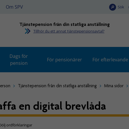
Om SPV
Sök
Tjänstepension från din statliga anställning
Tillhör du ett annat tjänstepensionsavtal?
Dags för
För pensionärer
För efterlevande
pension
person
Tjänstepension från din statliga anställning
Mina sidor
affa en digital brevlåda
Dölj ordförklaringar