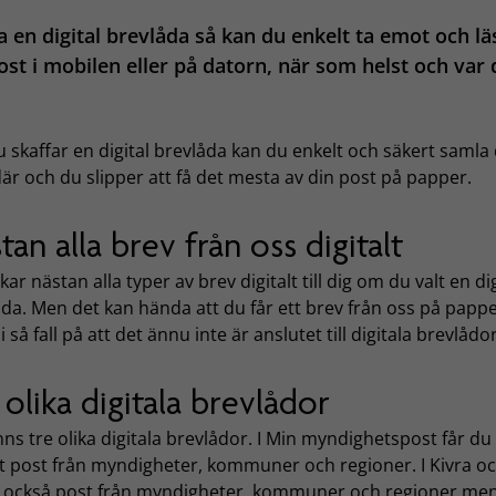
a en digital brevlåda så kan du enkelt ta emot och lä
ost i mobilen eller på datorn, när som helst och var
 skaffar en digital brevlåda kan du enkelt och säkert samla 
är och du slipper att få det mesta av din post på papper.
tan alla brev från oss digitalt
ckar nästan alla typer av brev digitalt till dig om du valt en dig
da. Men det kan hända att du får ett brev från oss på pappe
i så fall på att det ännu inte är anslutet till digitala brevlådor
 olika digitala brevlådor
nns tre olika digitala brevlådor. I Min myndighetspost får du
t post från myndigheter, kommuner och regioner. I Kivra och
u också post från myndigheter, kommuner och regioner me