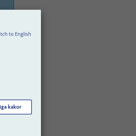
tch to English
du
den
iga kakor
re.
ch