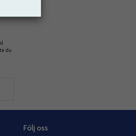
t
al
ste du
Följ oss