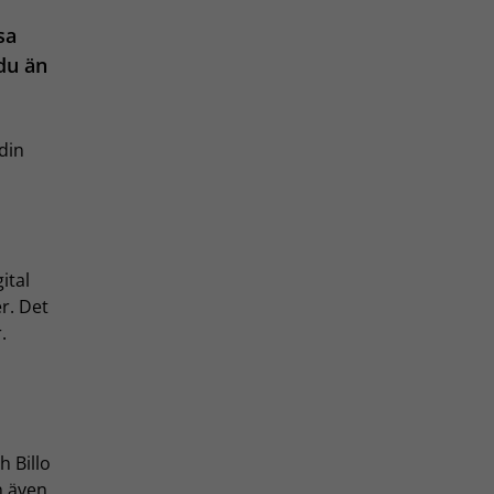
sa
 du än
din
ital
r. Det
.
 Billo
n även