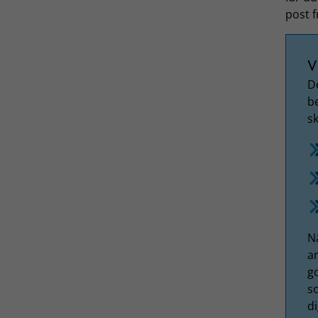
post f
V
De
be
sk
N
an
g
s
di