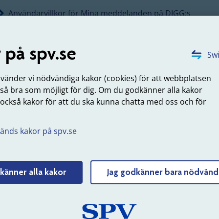
Användarvillkor för Mina meddelanden på DIGG:s
webbplats
 på spv.se
Swi
 hur du vill bli aviserad
nvänder vi nödvändiga kakor (cookies) för att webbplatsen
lådans inställningar väljer du hur du vill bli aviserad. Då vet 
 så bra som möjligt för dig. Om du godkänner alla kakor
 när ett nytt meddelande kommit till din brevlåda. De
 också kakor för att du ska kunna chatta med oss och för
tuppgifter du anger i din brevlåda används för att skicka
.
ingar. Du har alltid ett eget ansvar att öppna och ta del av 
änds kakor på spv.se
som kommer till dig.
kan välja vilka du vill få digital post
känner alla kakor
Jag godkänner bara nödvänd
n
 själv välja om du inte vill ha digital post från vissa avsända
r du genom att gå in i inställningar i din digitala brevlåda o