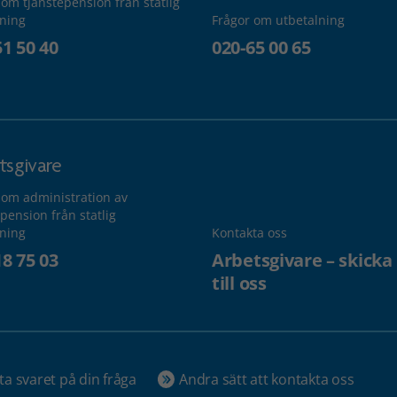
 om tjänstepension från statlig
lning
Frågor om utbetalning
51 50 40
020-65 00 65
tsgivare
 om administration av
pension från statlig
lning
Kontakta oss
18 75 03
Arbetsgivare – skicka
till oss
ta svaret på din fråga
Andra sätt att kontakta oss