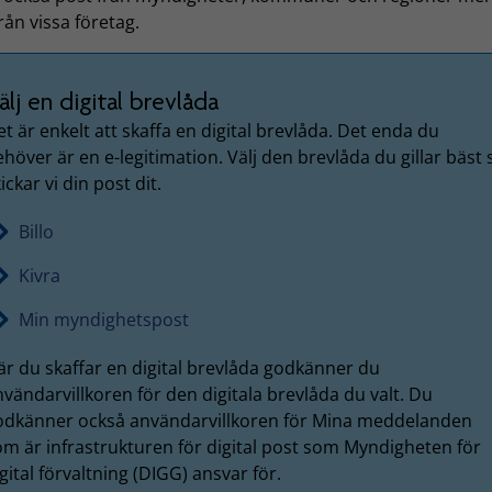
rån vissa företag.
älj en digital brevlåda
t är enkelt att skaffa en digital brevlåda. Det enda du
höver är en e-legitimation. Välj den brevlåda du gillar bäst 
ickar vi din post dit.
Billo
Kivra
Min myndighetspost
är du skaffar en digital brevlåda godkänner du
vändarvillkoren för den digitala brevlåda du valt. Du
odkänner också användarvillkoren för Mina meddelanden
om är infrastrukturen för digital post som Myndigheten för
gital förvaltning (DIGG) ansvar för.