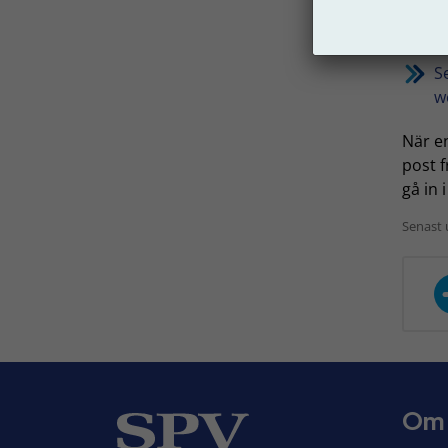
välja 
iställ
S
w
När en
post f
gå in 
Senast 
Om