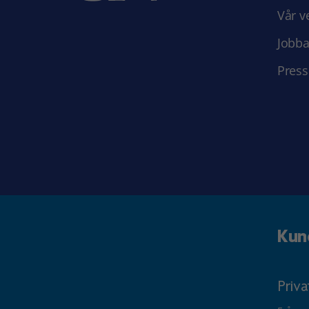
Vår v
Jobba
Press
Kun
Priv