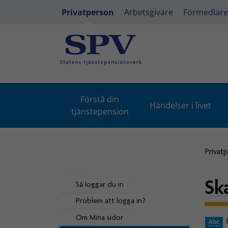
Privatperson
Arbetsgivare
Förmedlare
Förstå din
Händelser i livet
tjänstepension
Privat
Sk
Så loggar du in
Problem att logga in?
Om Mina sidor