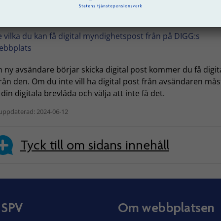
vilka du inte vill ta emot digital post från. Då kommer din pos
et på papper.
e vilka du kan få digital myndighetspost från på DIGG:s
ebbplats
 ny avsändare börjar skicka digital post kommer du få digit
rån den. Om du inte vill ha digital post från avsändaren må
i din digitala brevlåda och välja att inte få det.
uppdaterad: 2024-06-12
Tyck till om sidans innehåll
 SPV
Om webbplatsen