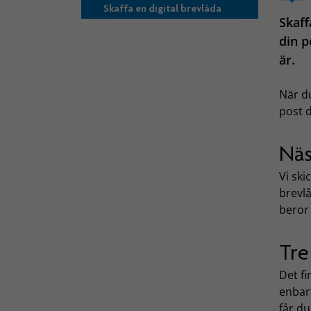
Skaffa en digital brevlåda
Skaff
din p
är.
När du
post d
Näs
Vi ski
brevlå
beror 
Tre
Det fi
enbar
får d