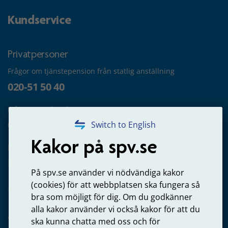
Kundservice
Privatpersoner
Frågor om tjänstepension från statlig anställning
020-51 50 40
Frågor om utbetalning
020-65 00 65
Switch to English
Kakor på spv.se
Kontakta oss
Privatperson – skicka mejl till oss
På spv.se använder vi nödvändiga kakor
(cookies) för att webbplatsen ska fungera så
bra som möjligt för dig. Om du godkänner
alla kakor använder vi också kakor för att du
Arbetsgivare
ska kunna chatta med oss och för