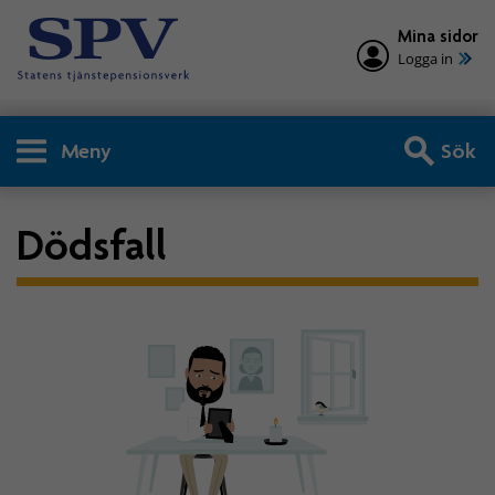
Mina sidor
Logga in
Meny
Sök
Dödsfall