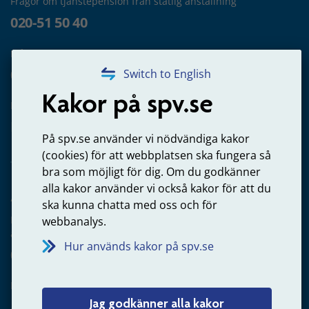
Frågor om tjänstepension från statlig anställning
020-51 50 40
Frågor om utbetalning
020-65 00 65
Switch to English
Kakor på spv.se
Kontakta oss
Privatperson – skicka mejl till oss
På spv.se använder vi nödvändiga kakor
(cookies) för att webbplatsen ska fungera så
bra som möjligt för dig. Om du godkänner
alla kakor använder vi också kakor för att du
Arbetsgivare
ska kunna chatta med oss och för
Frågor om administration av tjänstepension från statlig
webbanalys.
anställning
Hur används kakor på spv.se
060-18 75 03
Kontakta oss
Jag godkänner alla kakor
Arbetsgivare – skicka mejl till oss