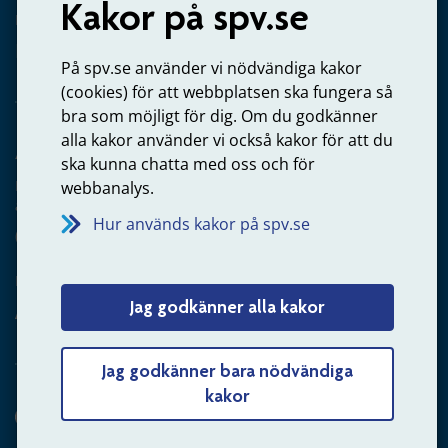
Kakor på spv.se
Kontakta oss
Privatperson – skicka mejl till oss
På spv.se använder vi nödvändiga kakor
(cookies) för att webbplatsen ska fungera så
bra som möjligt för dig. Om du godkänner
alla kakor använder vi också kakor för att du
Arbetsgivare
ska kunna chatta med oss och för
Frågor om administration av tjänstepension från statlig
webbanalys.
anställning
Hur används kakor på spv.se
060-18 75 03
Kontakta oss
Jag godkänner alla kakor
Arbetsgivare – skicka mejl till oss
Jag godkänner bara nödvändiga
kakor
Hitta svaret på din fråga