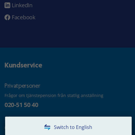
LinkedIn
Facebook
Kundservice
Privatpersoner
Frågor om tjänstepension från statlig anställning
020-51 50 40
Frågor om utbetalning
020-65 00 65
Switch to English