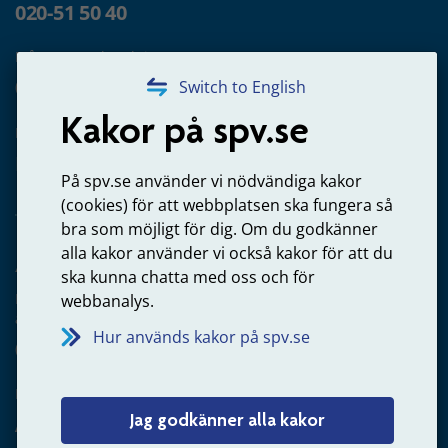
020-51 50 40
Frågor om utbetalning
020-65 00 65
Switch to English
Kakor på spv.se
Kontakta oss
Privatperson – skicka mejl till oss
På spv.se använder vi nödvändiga kakor
(cookies) för att webbplatsen ska fungera så
bra som möjligt för dig. Om du godkänner
alla kakor använder vi också kakor för att du
Arbetsgivare
ska kunna chatta med oss och för
Frågor om administration av tjänstepension från statlig
webbanalys.
anställning
Hur används kakor på spv.se
060-18 75 03
Kontakta oss
Jag godkänner alla kakor
Arbetsgivare – skicka mejl till oss