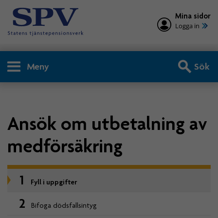
Mina sidor
Logga in
Meny
Sök
Ansök om utbetalning av
medförsäkring
1
Fyll i uppgifter
2
Bifoga dödsfallsintyg