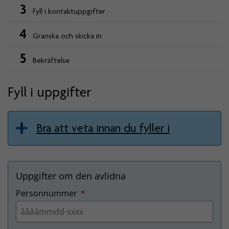
3
Fyll i kontaktuppgifter
4
Granska och skicka in
5
Bekräftelse
Fyll i uppgifter
Bra att veta innan du fyller i
Uppgifter om den avlidna
obligatorisk
Personnummer
*