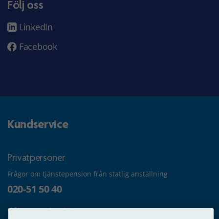
Följ oss
LinkedIn
Facebook
Kundservice
Privatpersoner
Frågor om tjänstepension från statlig anställning
020-51 50 40
Frågor om utbetalning