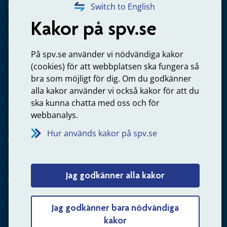
020-65 00 65
Switch to English
Kakor på spv.se
Kontakta oss
Privatperson – skicka mejl till oss
På spv.se använder vi nödvändiga kakor
(cookies) för att webbplatsen ska fungera så
bra som möjligt för dig. Om du godkänner
alla kakor använder vi också kakor för att du
Arbetsgivare
ska kunna chatta med oss och för
Frågor om administration av tjänstepension från statlig
webbanalys.
anställning
Hur används kakor på spv.se
060-18 75 03
Kontakta oss
Jag godkänner alla kakor
Arbetsgivare – skicka mejl till oss
Jag godkänner bara nödvändiga
kakor