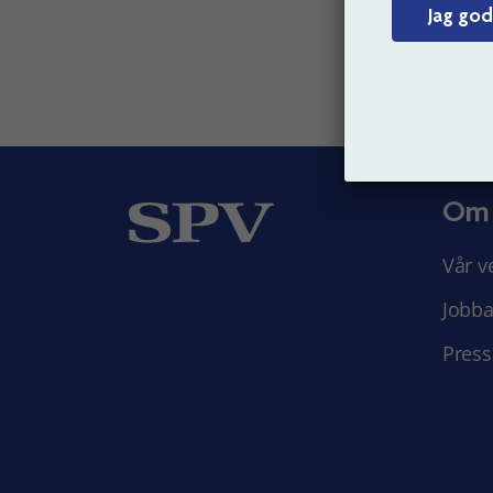
Jag god
Om
Vår v
Jobba
Press