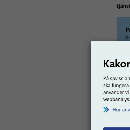
tjäns
P
P
a
Kakor
På spv.se a
Vårt n
ska fungera
vänder
använder vi
perso
webbanalys
pensi
avtals
Hur anv
Senast 