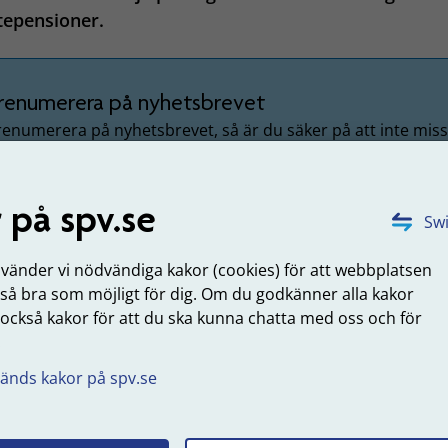
tepensioner.
renumerera på nyhetsbrevet
renumerera på nyhetsbrevet, så är du säker på att inte mis
ktuell information från oss.
Anmäl dig till SPV:s nyhetsbrev (öppnas i Ungapped)
 på spv.se
Swi
nvänder vi nödvändiga kakor (cookies) för att webbplatsen
yhetsbrev är gratis och skickas ut cirka sex gånger per år. D
 så bra som möjligt för dig. Om du godkänner alla kakor
 sig till dig som arbetar med pensionsfrågor, till exempel
 också kakor för att du ska kunna chatta med oss och för
nalchefer, ekonomichefer, löneadministratörer och
.
onshandläggare. I nyhetsbrevet kan du läsa om nyheter, akt
- eller regelförändringar och hur de påverkar dig.
änds kakor på spv.se
uppdaterad: 2025-12-18