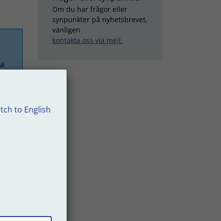
Om du har frågor eller
synpunkter på nyhetsbrevet,
vänligen
kontakta oss via mejl.
sa
tch to English
et
uella