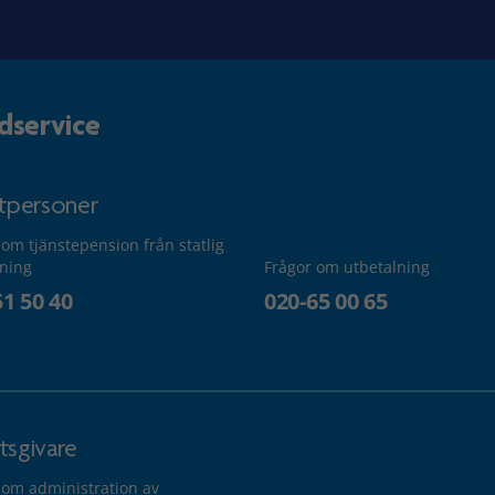
dservice
atpersoner
 om tjänstepension från statlig
lning
Frågor om utbetalning
51 50 40
020-65 00 65
tsgivare
 om administration av