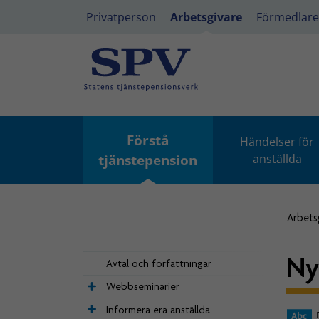
Privatperson
Arbetsgivare
Förmedlare
Förstå
Händelser för
tjänstepension
anställda
Arbets
Ny
Avtal och författningar
Webbseminarier
Informera era anställda