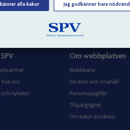
känner alla kakor
Jag godkänner bara nödvänd
Tyck till om sidans innehåll
 SPV
Om webbplatsen
erksamhet
Webbkarta
 hos oss
Struktur och innehåll
 och nyheter
Personuppgifter
Tillgänglighet
Om kakor (cookies)