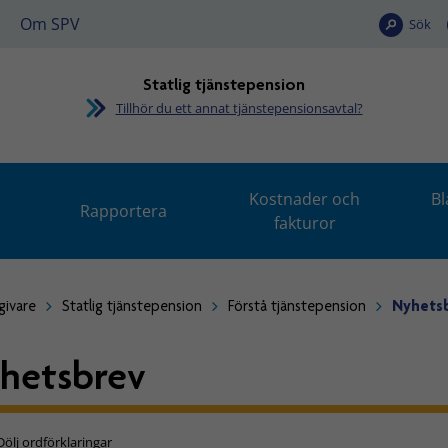
Om SPV
Sök
Statlig tjänstepension
Tillhör du ett annat tjänstepensionsavtal?
Kostnader och
Bl
Rapportera
fakturor
givare
Statlig tjänstepension
Förstå tjänstepension
Nyhets
hetsbrev
Dölj ordförklaringar