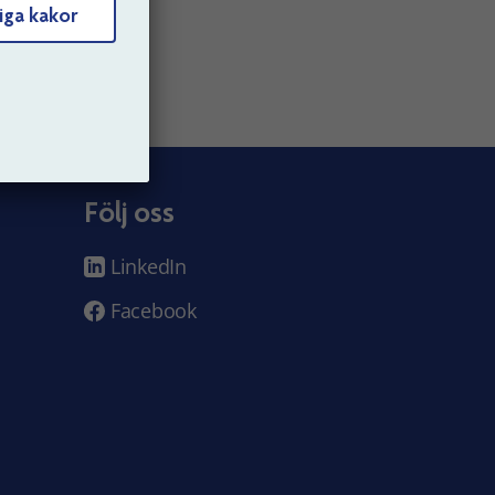
iga kakor
Följ oss
LinkedIn
Facebook