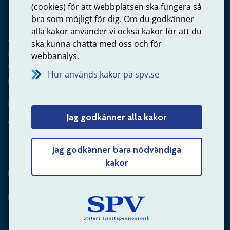
(cookies) för att webbplatsen ska fungera så
bra som möjligt för dig. Om du godkänner
alla kakor använder vi också kakor för att du
Arbetsgivare
ska kunna chatta med oss och för
Frågor om administration av tjänstepension från statlig
webbanalys.
anställning
Hur används kakor på spv.se
060-18 75 03
Kontakta oss
Jag godkänner alla kakor
Arbetsgivare – skicka mejl till oss
Jag godkänner bara nödvändiga
kakor
Hitta svaret på din fråga
Andra sätt att kontakta oss