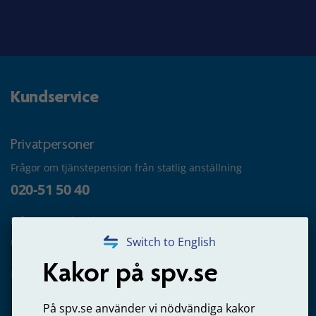
Kundservice
Privatpersoner
Frågor om tjänstepension från statlig anställning
020-51 50 40
Frågor om utbetalning
020-65 00 65
Switch to English
Kakor på spv.se
Kontakta oss
Privatperson – skicka mejl till oss
På spv.se använder vi nödvändiga kakor