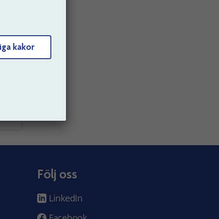
Du som
iga kakor
Följ oss
LinkedIn
Facebook