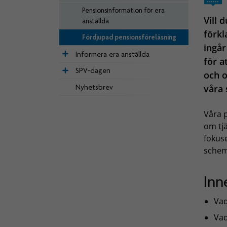
Pensionsinformation för era
Vill 
anställda
förkl
Fördjupad pensionsföreläsning
ingår
Informera era anställda
för a
SPV-dagen
och o
Nyhetsbrev
våra 
Våra p
om tjä
fokus
schema
Inn
Vad
Vad