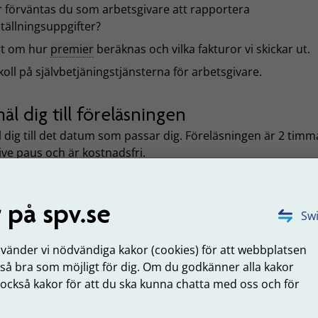
 förväntas du som arbetsgivare att rapportera
tällningsuppgifter?
rt om hur
premier
beräknas och vilka fakturor vi skickar ut.
koll på självbetjäningstjänsterna för arbetsgivare.
l dig till föreläsningen
 dig till det datum som passar dig. Föreläsningen är 2 timm
ive paus och är kostnadsfri.
nmäl dig till föreläsningen den 8 september klockan 13.00
 på spv.se
nmäl dig till föreläsningen den 6 oktober klockan 13.00
Swi
nmäl dig till föreläsningen den 3 november klockan 13.00
nvänder vi nödvändiga kakor (cookies) för att webbplatsen
 så bra som möjligt för dig. Om du godkänner alla kakor
nmäl dig till föreläsningen den 1 december klockan 13.00
 också kakor för att du ska kunna chatta med oss och för
.
a ett eget tillfälle för en grupp ho