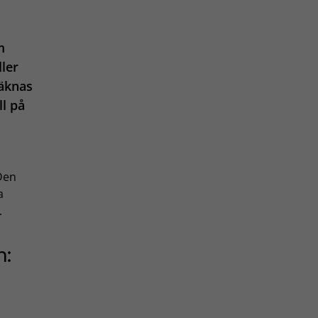
m
ller
äknas
ll på
 Den
a
.
n: