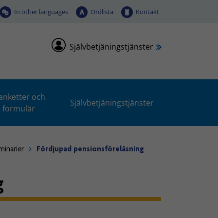
In other languages
Ordlista
Kontakt
Självbetjäningstjänster
anketter och
Självbetjäningstjänster
formulär
inarier
Fördjupad pensionsföreläsning
g