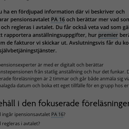
du ha en fördjupad information där vi beskriver och
arar pensionsavtalet
PA 16
och berättar mer vad so
 och regleras i avtalet. Du får också veta vad som gä
tt rapportera anställningsuppgifter, hur
premier
ber
m de fakturor vi skickar ut. Avslutningsvis får du ko
självbetjäningstjänster.
ensionsexperter är med er digitalt och berättar
nstepensionen från statlig anställning och hur det funkar.
erade föreläsningen är 2 timmar och går både anmäla sig vi
lagda datum och boka ett eget tillfälle för en grupp hos er
ehåll i den fokuserade föreläsninge
 ingår ipensionsavtalet
PA 16
?
 regleras i avtalet?