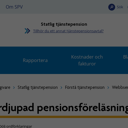
Om SPV
Sök
Statlig tjänstepension
Tillhör du ett annat tjänstepensionsavtal?
Kostnader och
Bl
Rapportera
fakturor
givare
Statlig tjänstepension
Förstå tjänstepension
Webbsem
rdjupad pensionsföreläsnin
Dölj ordförklaringar