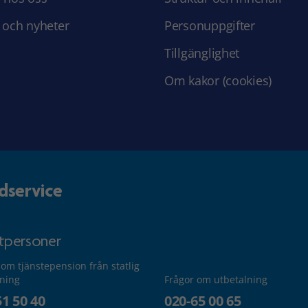
 och nyheter
Personuppgifter
Tillgänglighet
Om kakor (cookies)
dservice
atpersoner
 om tjänstepension från statlig
lning
Frågor om utbetalning
51 50 40
020-65 00 65