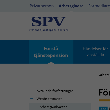
Privatperson
Arbetsgivare
Förmedlare
Förstå
Händelser för
tjänstepension
anställda
Arbets
Fö
Avtal och författningar
Webbseminarier
Arbetsgivarkvarten