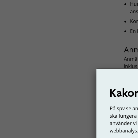
Hur
ans
Ko
En 
Anmä
Anmäl
inklus
A
Kakor
A
A
På spv.se a
ska fungera
A
använder vi
webbanalys
Bok