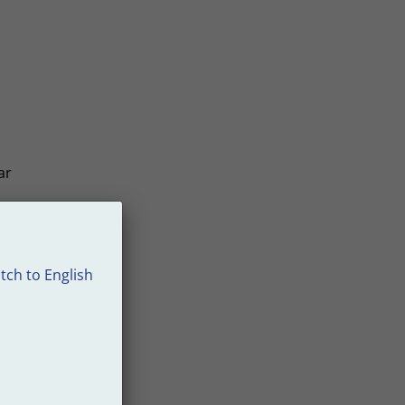
ar
tch to English
s er