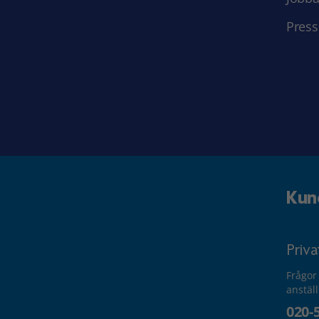
Press
Kun
Priv
Frågor
anstäl
020-