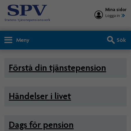
Mina sidor
Logga in
Meny
Sök
Privatperson - Tjänstepensio
Förstå din tjänstepension
Händelser i livet
Dags för pension