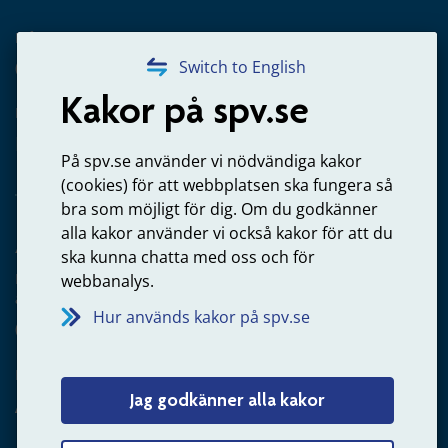
Frågor om utbetalning
020-65 00 65
Switch to English
Kakor på spv.se
Kontakta oss
Privatperson – skicka mejl till oss
På spv.se använder vi nödvändiga kakor
(cookies) för att webbplatsen ska fungera så
bra som möjligt för dig. Om du godkänner
alla kakor använder vi också kakor för att du
Arbetsgivare
ska kunna chatta med oss och för
Frågor om administration av tjänstepension från statlig
webbanalys.
anställning
Hur används kakor på spv.se
060-18 75 03
Kontakta oss
Jag godkänner alla kakor
Arbetsgivare – skicka mejl till oss