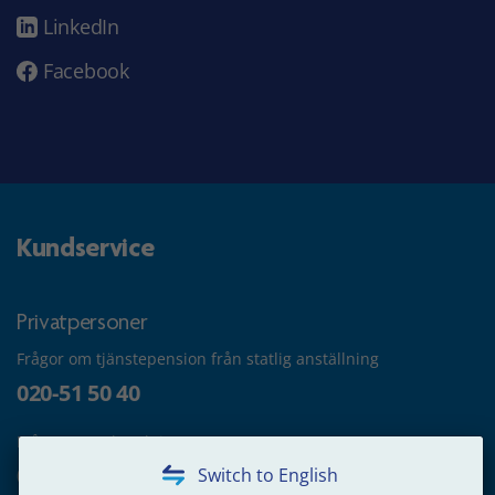
LinkedIn
Facebook
Kundservice
Privatpersoner
Frågor om tjänstepension från statlig anställning
020-51 50 40
Frågor om utbetalning
020-65 00 65
Switch to English