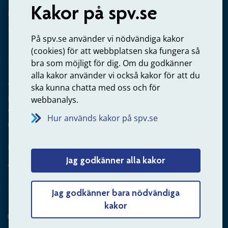
Kakor på spv.se
Kontakta oss
Privatperson – skicka mejl till oss
På spv.se använder vi nödvändiga kakor
(cookies) för att webbplatsen ska fungera så
bra som möjligt för dig. Om du godkänner
alla kakor använder vi också kakor för att du
Arbetsgivare
ska kunna chatta med oss och för
Frågor om administration av tjänstepension från statlig
webbanalys.
anställning
Hur används kakor på spv.se
060-18 75 03
Kontakta oss
Jag godkänner alla kakor
Arbetsgivare – skicka mejl till oss
Jag godkänner bara nödvändiga
kakor
Hitta svaret på din fråga