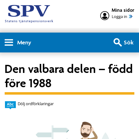
Mina sidor
Logga in
Meny
Sök
Den valbara delen – född
före 1988
Dölj ordförklaringar