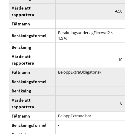
Värde att
-650
rapportera
Fältnamn
BerakningsunderlagFlexAvd2 ×
Beräkningsformel
1,5 %
Beräkning
Värde att
-10
rapportera
BeloppExtraObligatorisk
Fältnamn
-
Beräkningsformel
-
Beräkning
Värde att
0
rapportera
BeloppExtraValbar
Fältnamn
-
Beräkningsformel