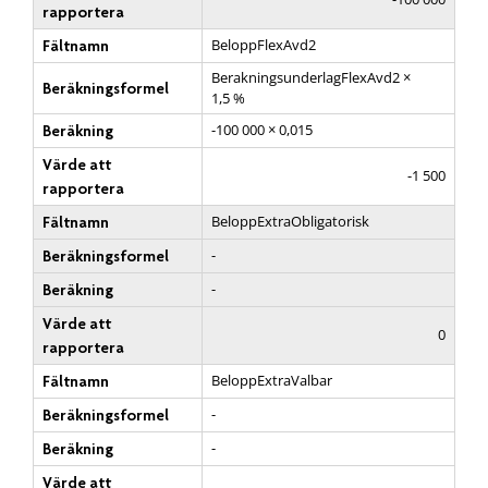
rapportera
BeloppFlexAvd2
Fältnamn
BerakningsunderlagFlexAvd2 ×
Beräkningsformel
1,5 %
-100 000 × 0,015
Beräkning
Värde att
-1 500
rapportera
BeloppExtraObligatorisk
Fältnamn
-
Beräkningsformel
-
Beräkning
Värde att
0
rapportera
BeloppExtraValbar
Fältnamn
-
Beräkningsformel
-
Beräkning
Värde att