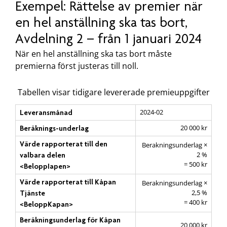
Exempel: Rättelse av premier när
en hel anställning ska tas bort,
Avdelning 2 – från 1 januari 2024
När en hel anställning ska tas bort måste
premierna först justeras till noll.
Tabellen visar tidigare levererade premieuppgifter
2024-02
Leveransmånad
20 000 kr
Beräknings-underlag
Värde rapporterat till den
Berakningsunderlag ×
2 %
valbara delen
= 500 kr
<BeloppIapen>
Värde rapporterat till Kåpan
Berakningsunderlag ×
2,5 %
Tjänste
= 400 kr
<BeloppKapan>
Beräkningsunderlag för Kåpan
20 000 kr