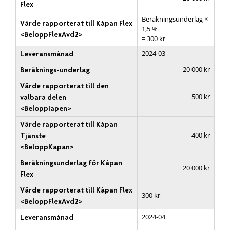
Flex
Berakningsunderlag ×
Värde rapporterat till Kåpan Flex
1,5 %
<BeloppFlexAvd2>
= 300 kr
2024-03
Leveransmånad
20 000 kr
Beräknings-underlag
Värde rapporterat till den
500 kr
valbara delen
<BeloppIapen>
Värde rapporterat till Kåpan
400 kr
Tjänste
<BeloppKapan>
Beräkningsunderlag för Kåpan
20 000 kr
Flex
Värde rapporterat till Kåpan Flex
300 kr
<BeloppFlexAvd2>
2024-04
Leveransmånad