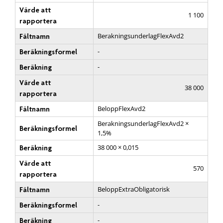
Värde att
1 100
rapportera
BerakningsunderlagFlexAvd2
Fältnamn
-
Beräkningsformel
-
Beräkning
Värde att
38 000
rapportera
BeloppFlexAvd2
Fältnamn
BerakningsunderlagFlexAvd2 ×
Beräkningsformel
1,5%
38 000 × 0,015
Beräkning
Värde att
570
rapportera
BeloppExtraObligatorisk
Fältnamn
-
Beräkningsformel
-
Beräkning