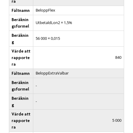
ra
BeloppFlex
Fältnamn
Beräknin
UtbetaldLon2 × 1,5%
gsformel
Beräknin
56 000 × 0,015
g
Värde att
840
rapporte
ra
BeloppExtraValbar
Fältnamn
Beräknin
-
gsformel
Beräknin
-
g
Värde att
5 000
rapporte
ra