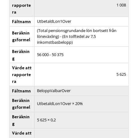
1 008
rapporte
ra
UtbetaldLon1Over
Fältnamn
(Total pensionsgrundande lön bortsett från
Beräknin
löneväxling) - (En tolftedel av 7,5
gsformel
inkomstbasbelopp)
Beräknin
56 000 - 50 375
g
Värde att
5 625
rapporte
ra
BeloppValbarOver
Fältnamn
Beräknin
UtbetaldLon1Over × 20%
gsformel
Beräknin
5 625 × 0,2
g
Värde att