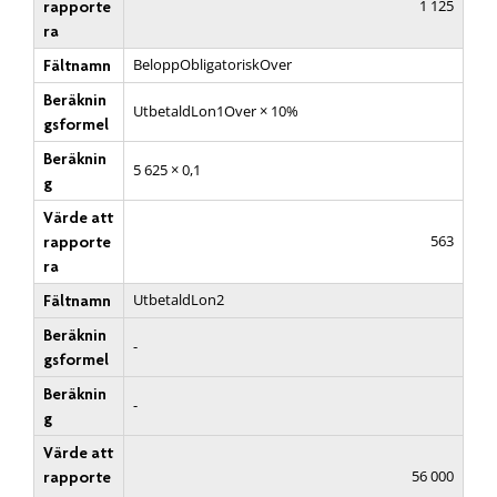
1 125
rapporte
ra
BeloppObligatoriskOver
Fältnamn
Beräknin
UtbetaldLon1Over × 10%
gsformel
Beräknin
5 625 × 0,1
g
Värde att
563
rapporte
ra
UtbetaldLon2
Fältnamn
Beräknin
-
gsformel
Beräknin
-
g
Värde att
56 000
rapporte