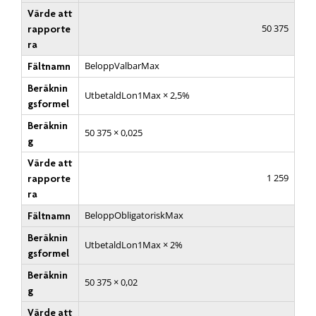
Värde att
50 375
rapporte
ra
BeloppValbarMax
Fältnamn
Beräknin
UtbetaldLon1Max × 2,5%
gsformel
Beräknin
50 375 × 0,025
g
Värde att
1 259
rapporte
ra
BeloppObligatoriskMax
Fältnamn
Beräknin
UtbetaldLon1Max × 2%
gsformel
Beräknin
50 375 × 0,02
g
Värde att