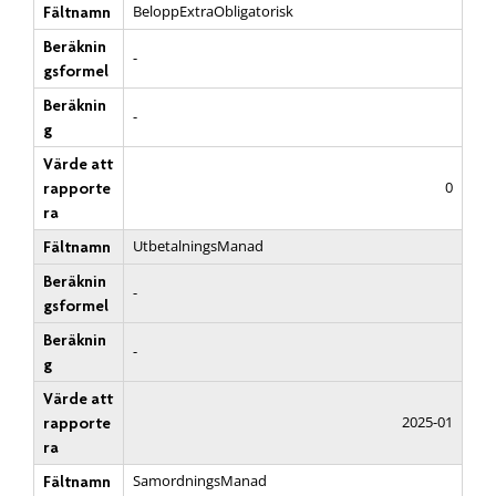
BeloppExtraObligatorisk
Fältnamn
Beräknin
-
gsformel
Beräknin
-
g
Värde att
0
rapporte
ra
UtbetalningsManad
Fältnamn
Beräknin
-
gsformel
Beräknin
-
g
Värde att
2025-01
rapporte
ra
SamordningsManad
Fältnamn