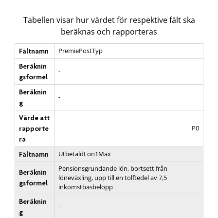
Tabellen visar hur värdet för respektive fält ska
beräknas och rapporteras
PremiePostTyp
Fältnamn
Beräknin
-
gsformel
Beräknin
-
g
Värde att
P0
rapporte
ra
UtbetaldLon1Max
Fältnamn
Pensionsgrundande lön, bortsett från
Beräknin
löneväxling, upp till en tolftedel av 7,5
gsformel
inkomstbasbelopp
Beräknin
-
g