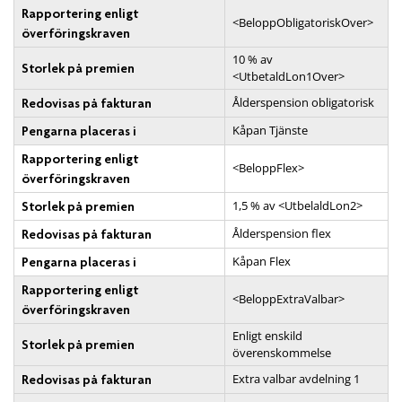
Rapportering enligt
<BeloppObligatoriskOver>
överföringskraven
10 % av
Storlek på premien
<UtbetaldLon1Over>
Ålderspension obligatorisk
Redovisas på fakturan
Kåpan Tjänste
Pengarna placeras i
Rapportering enligt
<BeloppFlex>
överföringskraven
1,5 % av <UtbelaldLon2>
Storlek på premien
Ålderspension flex
Redovisas på fakturan
Kåpan Flex
Pengarna placeras i
Rapportering enligt
<BeloppExtraValbar>
överföringskraven
Enligt enskild
Storlek på premien
överenskommelse
Extra valbar avdelning 1
Redovisas på fakturan