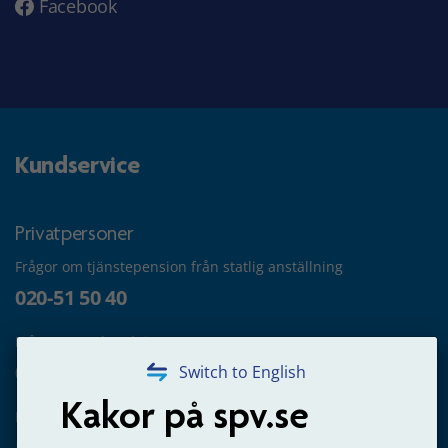
Facebook
Kundservice
Privatpersoner
Frågor om tjänstepension från statlig anställning
020-51 50 40
Frågor om utbetalning
020-65 00 65
Switch to English
Kakor på spv.se
Kontakta oss
Privatperson – skicka mejl till oss