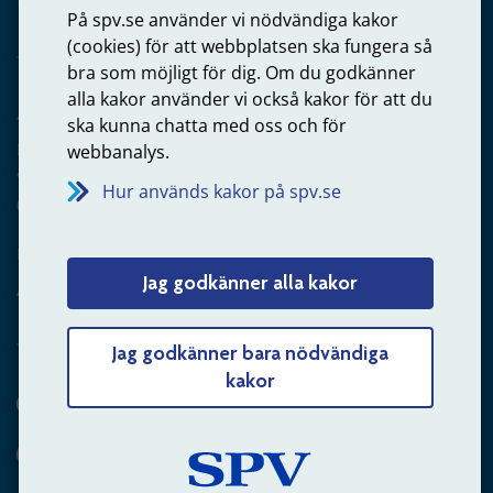
På spv.se använder vi nödvändiga kakor
(cookies) för att webbplatsen ska fungera så
bra som möjligt för dig. Om du godkänner
alla kakor använder vi också kakor för att du
Arbetsgivare
ska kunna chatta med oss och för
Frågor om administration av tjänstepension från statlig
webbanalys.
anställning
Hur används kakor på spv.se
060-18 75 03
Kontakta oss
Jag godkänner alla kakor
Arbetsgivare – skicka mejl till oss
Jag godkänner bara nödvändiga
kakor
Hitta svaret på din fråga
Andra sätt att kontakta oss