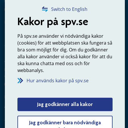
Frågor om utbetalning
020-65 00 65
Switch to English
Kakor på spv.se
Kontakta oss
Privatperson – skicka mejl till oss
På spv.se använder vi nödvändiga kakor
(cookies) för att webbplatsen ska fungera så
bra som möjligt för dig. Om du godkänner
alla kakor använder vi också kakor för att du
Arbetsgivare
ska kunna chatta med oss och för
Frågor om administration av tjänstepension från statlig
webbanalys.
anställning
Hur används kakor på spv.se
060-18 75 03
Kontakta oss
Jag godkänner alla kakor
Arbetsgivare – skicka mejl till oss
Jag godkänner bara nödvändiga