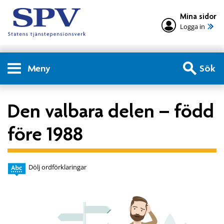
Mina sidor
Logga in
Meny
Sök
Den valbara delen – född
före 1988
Dölj ordförklaringar