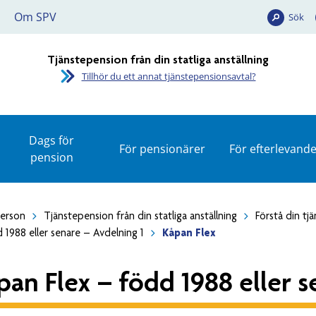
Om SPV
Sök
Tjänstepension från din statliga anställning
Tillhör du ett annat tjänstepensionsavtal?
Dags för
För pensionärer
För efterlevand
pension
person
Tjänstepension från din statliga anställning
Förstå din tj
 1988 eller senare – Avdelning 1
Kåpan Flex
pan Flex – född 1988 eller s