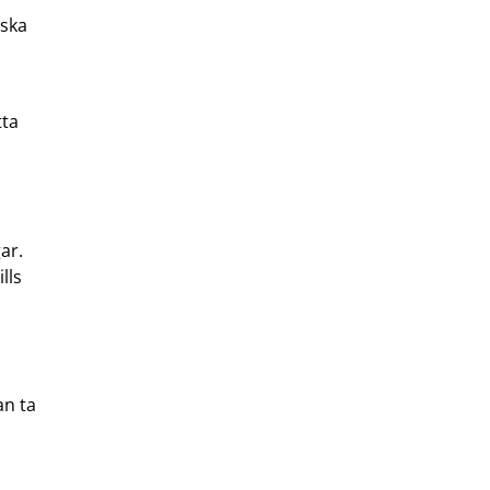
 ska
tta
ar.
ills
an ta