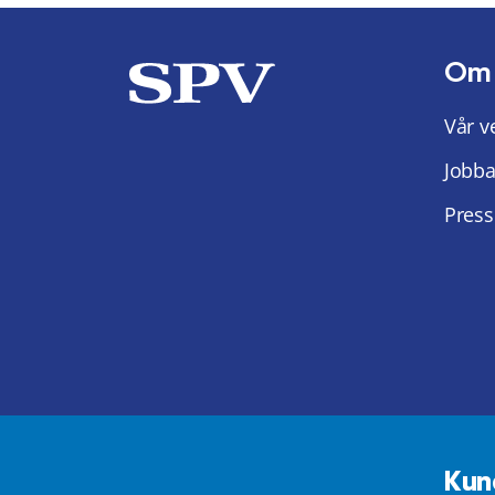
Om
Vår v
Jobba
Press
Kun