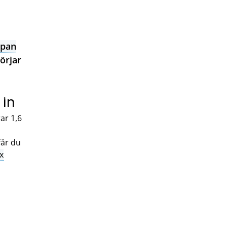
åpan
börjar
 in
ar 1,6
får du
x