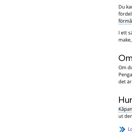
Du ka
fördel
förmå
I ett s
make,
Om 
Om du 
Penga
det är
Hur
Kåpan
ut de
L