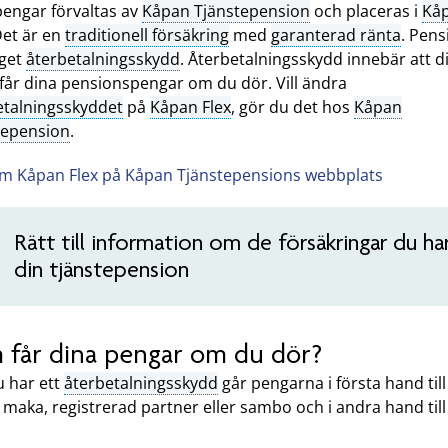
pengar förvaltas av
Kåpan Tjänstepension
och placeras i
Kå
Det är en
traditionell försäkring
med
garanterad ränta
. Pen
nget
återbetalningsskydd
. Återbetalningsskydd innebär att d
 får dina pensionspengar om du dör. Vill ändra
etalningsskyddet
på
Kåpan Flex
, gör du det hos
Kåpan
tepension
.
m Kåpan Flex på Kåpan Tjänstepensions webbplats
Rätt till information om de försäkringar du har
din tjänstepension
 får dina pengar om du dör?
 har ett
återbetalningsskydd
går pengarna i första hand till
maka, registrerad partner eller sambo och i andra hand till