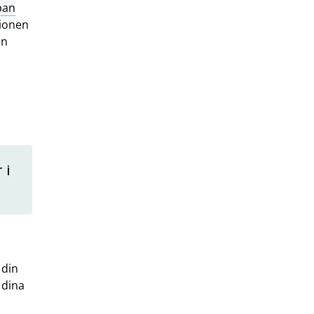
pan
sionen
in
 i
 din
 dina