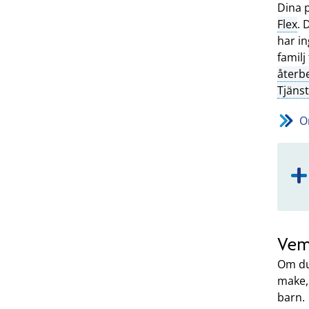
Dina 
Flex
. 
har i
familj
återb
Tjäns
O
Vem
Om du
make, 
barn.