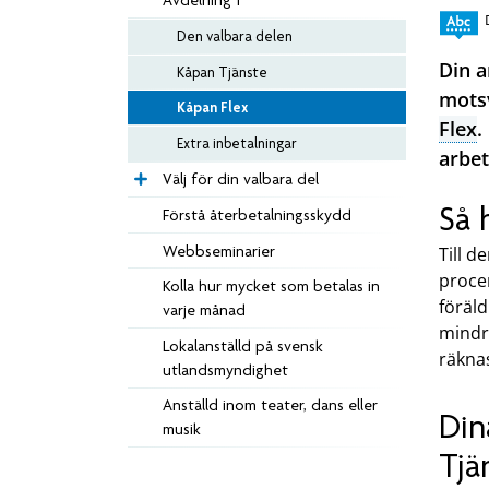
Avdelning 1
Den valbara delen
Din a
Kåpan Tjänste
motsv
Kåpan Flex
Flex
.
Extra inbetalningar
arbet
Välj för din valbara del
Så 
Förstå återbetalningsskydd
Webbseminarier
Till d
procen
Kolla hur mycket som betalas in
föräld
varje månad
mindre
Lokalanställd på svensk
räknas
utlandsmyndighet
Anställd inom teater, dans eller
Din
musik
Tjä