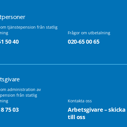
atpersoner
 om tjänstepension från statlig
lning
Frågor om utbetalning
51 50 40
020-65 00 65
tsgivare
 om administration av
pension från statlig
lning
Kontakta oss
18 75 03
Arbetsgivare – skicka
till oss