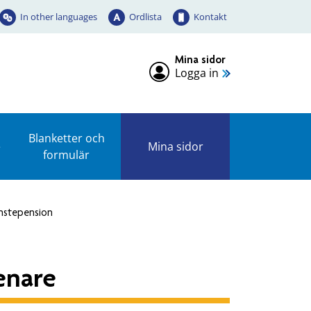
In other languages
Ordlista
Kontakt
Mina sidor
Logga in
Blanketter och
e
Mina sidor
formulär
änstepension
enare