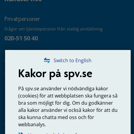
Privatpersoner
Frågor om tjänstepension från statlig anställning
020-51 50 40
Frågor om utbetalning
020-65 00 65
Switch to English
Kakor på spv.se
Kontakta oss
Privatperson – skicka mejl till oss
På spv.se använder vi nödvändiga kakor
(cookies) för att webbplatsen ska fungera så
bra som möjligt för dig. Om du godkänner
alla kakor använder vi också kakor för att du
Arbetsgivare
ska kunna chatta med oss och för
Frågor om administration av tjänstepension från statlig
webbanalys.
anställning