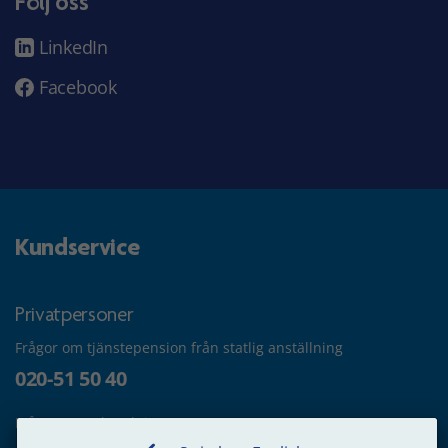
Följ oss
LinkedIn
Facebook
Kundservice
Privatpersoner
Frågor om tjänstepension från statlig anställning
020-51 50 40
Frågor om utbetalning