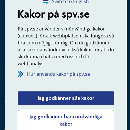
020-65 00 65
Switch to English
Kakor på spv.se
Kontakta oss
Privatperson – skicka mejl till oss
På spv.se använder vi nödvändiga kakor
(cookies) för att webbplatsen ska fungera så
bra som möjligt för dig. Om du godkänner
alla kakor använder vi också kakor för att du
Arbetsgivare
ska kunna chatta med oss och för
Frågor om administration av tjänstepension från statlig
webbanalys.
anställning
Hur används kakor på spv.se
060-18 75 03
Kontakta oss
Jag godkänner alla kakor
Arbetsgivare – skicka mejl till oss
Jag godkänner bara nödvändiga
kakor
Hitta svaret på din fråga