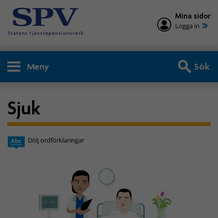
Mina sidor
Logga in
Meny
Sök
Sjuk
Dölj ordförklaringar